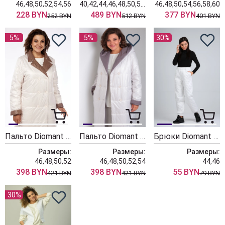
46,48,50,52,54,56
40,42,44,46,48,50,52,54,56
46,48,50,54,56,58,60
228 BYN
489 BYN
377 BYN
252 BYN
512 BYN
401 BYN
5%
5%
30%
Пальто Diomant 1883 беж
Пальто Diomant 1893 беж-серый
Брюки Diomant 1751 белый
Размеры:
Размеры:
Размеры:
46,48,50,52
46,48,50,52,54
44,46
398 BYN
398 BYN
55 BYN
421 BYN
421 BYN
79 BYN
30%