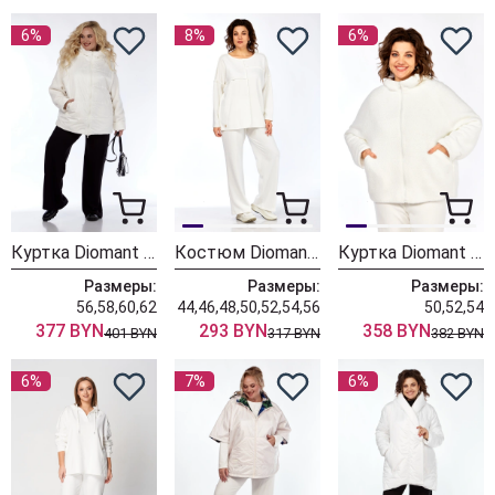
6%
8%
6%
Куртка Diomant 2010 молочный
Костюм Diomant 2017 экрю
Куртка Diomant 2120 экри
Размеры:
Размеры:
Размеры:
56,58,60,62
44,46,48,50,52,54,56
50,52,54
377 BYN
293 BYN
358 BYN
401 BYN
317 BYN
382 BYN
6%
7%
6%