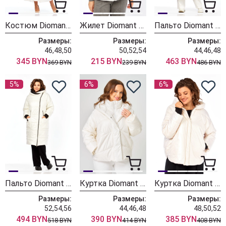
Костюм Diomant 2145 молочный
Жилет Diomant 2136 белый
Пальто Diomant 2128
Размеры:
Размеры:
Размеры:
46,48,50
50,52,54
44,46,48
345 BYN
215 BYN
463 BYN
369 BYN
239 BYN
486 BYN
5%
6%
6%
Пальто Diomant 2129
Куртка Diomant 2125 молочный
Куртка Diomant 2123 экри
Размеры:
Размеры:
Размеры:
52,54,56
44,46,48
48,50,52
494 BYN
390 BYN
385 BYN
518 BYN
414 BYN
408 BYN