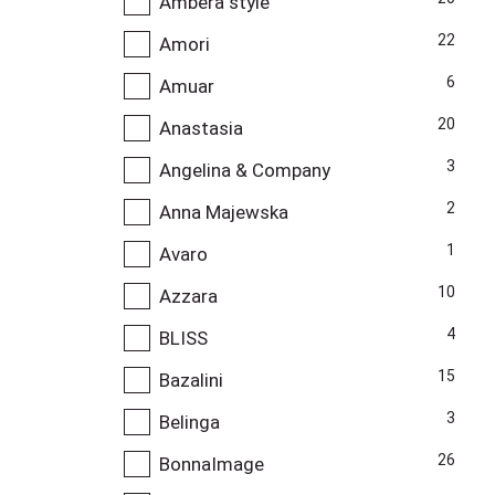
Ambera style
22
Amori
6
Amuar
20
Anastasia
3
Angelina & Company
2
Anna Majewska
1
Avaro
10
Azzara
4
BLISS
15
Bazalini
3
Belinga
26
BonnaImage