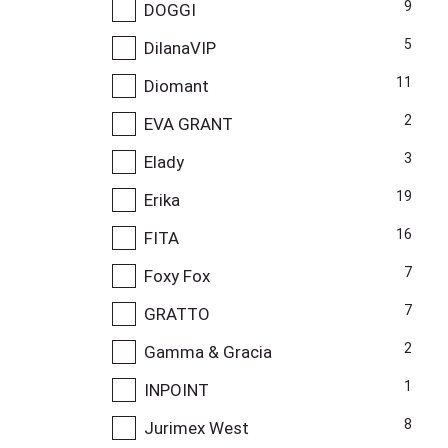
9
DOGGI
5
DilanaVIP
11
Diomant
2
EVA GRANT
3
Elady
19
Erika
16
FITA
7
Foxy Fox
7
GRATTO
2
Gamma & Gracia
1
INPOINT
8
Jurimex West