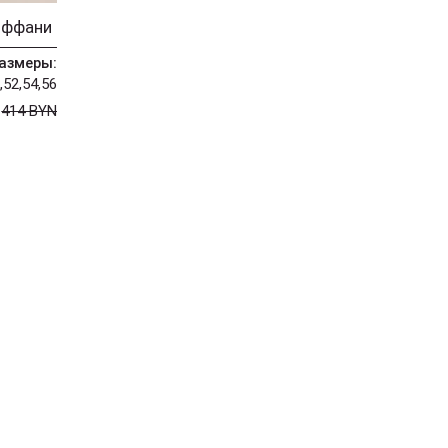
иффани
азмеры:
,52,54,56
N
414 BYN