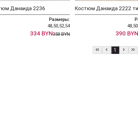
тюм Данаида 2236
Костюм Данаида 2222 т
Размеры:
Р
48,50,52,54
48,50
334 BYN
390 BY
358 BYN
1