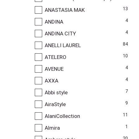
13
ANASTASIA MAK
4
ANDINA
4
ANDINA CITY
84
ANELLI LAUREL
10
ATELERO
4
AVENUE
4
AXXA
7
Abbi style
9
AiraStyle
11
AlaniCollection
1
Almira
20