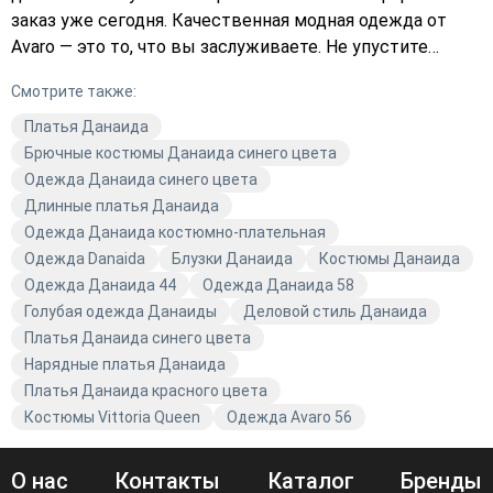
заказ уже сегодня. Качественная модная одежда от
Avaro — это то, что вы заслуживаете. Не упустите
возможность приобрести стильные вещи по
Смотрите также:
выгодным ценам. Закажите с доставкой прямо сейчас
и добавьте в свою коллекцию что-то особенное.
Платья Данаида
Брючные костюмы Данаида синего цвета
Одежда Данаида синего цвета
Длинные платья Данаида
Одежда Данаида костюмно-плательная
Одежда Danaida
Блузки Данаида
Костюмы Данаида
Одежда Данаида 44
Одежда Данаида 58
Голубая одежда Данаиды
Деловой стиль Данаида
Платья Данаида синего цвета
Нарядные платья Данаида
Платья Данаида красного цвета
Костюмы Vittoria Queen
Одежда Avaro 56
О нас
Контакты
Каталог
Бренды