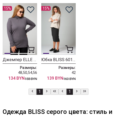
15%
15%
Джемпер ELLE BLISS 8044 графит
Юбка BLISS 6010 графит
Размеры:
Размеры:
48,50,54,56
42
134 BYN
139 BYN
158 BYN
163 BYN
1
1
Одежда BLISS серого цвета: стиль и