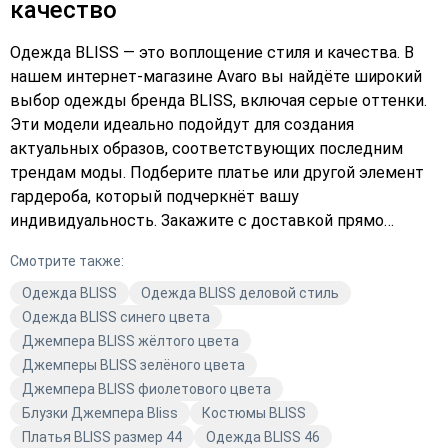
качество
Одежда BLISS — это воплощение стиля и качества. В
нашем интернет-магазине Avaro вы найдёте широкий
выбор одежды бренда BLISS, включая серые оттенки.
Эти модели идеально подойдут для создания
актуальных образов, соответствующих последним
трендам моды. Подберите платье или другой элемент
гардероба, который подчеркнёт вашу
индивидуальность. Закажите с доставкой прямо
сейчас и добавьте в свой гардероб что-то особенное.
Смотрите также:
Выберите в каталоге BLISS и оформите заказ уже
сегодня!
Одежда BLISS
Одежда BLISS деловой стиль
Одежда BLISS синего цвета
Джемпера BLISS жёлтого цвета
Джемперы BLISS зелёного цвета
Джемпера BLISS фиолетового цвета
Блузки Джемпера Bliss
Костюмы BLISS
Платья BLISS размер 44
Одежда BLISS 46