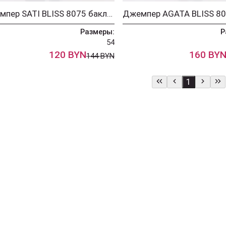
Джемпер SATI BLISS 8075 баклажан
Размеры:
Р
54
120 BYN
160 BY
144 BYN
1