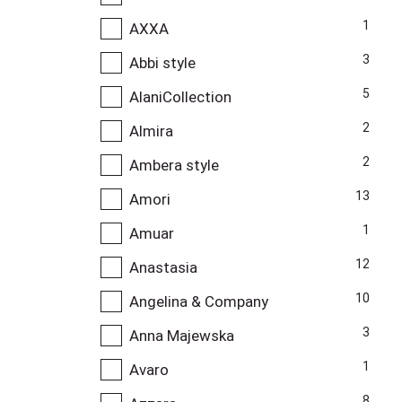
1
AXXA
3
Abbi style
5
AlaniCollection
2
Almira
2
Ambera style
13
Amori
1
Amuar
12
Anastasia
10
Angelina & Company
3
Anna Majewska
1
Avaro
8