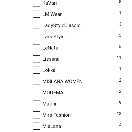
8
KaVari
1
LM.Wear
3
LadyStyleClassic
5
Lars Style
5
LeNata
11
Lissana
1
Lokka
2
MISLANA WOMEN
2
MODEMA
9
Matini
13
Mira Fashion
4
MisLana