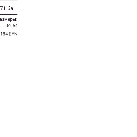
Джемпер AGATA BLISS 8071 баклажан
азмеры:
52,54
N
184 BYN