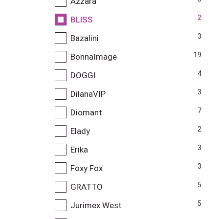
Azzara
2
BLISS
3
Bazalini
19
BonnaImage
4
DOGGI
3
DilanaVIP
7
Diomant
2
Elady
3
Erika
3
Foxy Fox
5
GRATTO
5
Jurimex West