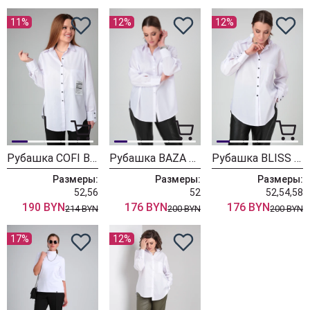
11%
12%
12%
Рубашка COFI BLISS 8518 белый
Рубашка BAZA BLISS 8215 белый бриллиант
Рубашка BLISS 8216 белый бриллиант
Размеры:
Размеры:
Размеры:
52,56
52
52,54,58
190 BYN
176 BYN
176 BYN
214 BYN
200 BYN
200 BYN
17%
12%