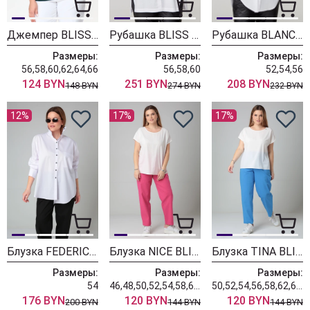
Джемпер BLISS 9174 нефть
Рубашка BLISS 8221 белый
Рубашка BLANCA BLISS 8218 белый
Размеры:
Размеры:
Размеры:
56,58,60,62,64,66
56,58,60
52,54,56
124 BYN
251 BYN
208 BYN
148 BYN
274 BYN
232 BYN
12%
17%
17%
Блузка FEDERICO BLISS 8311 белый
Блузка NICE BLISS 8702 молоко
Блузка TINA BLISS 8703 молоко
Размеры:
Размеры:
Размеры:
54
46,48,50,52,54,58,60,62
50,52,54,56,58,62,64,68
176 BYN
120 BYN
120 BYN
200 BYN
144 BYN
144 BYN