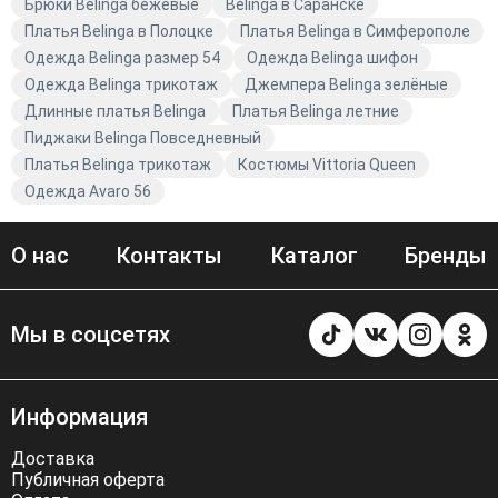
Брюки Belinga бежевые
Belinga в Саранске
Платья Belinga в Полоцке
Платья Belinga в Симферополе
Одежда Belinga размер 54
Одежда Belinga шифон
Одежда Belinga трикотаж
Джемпера Belinga зелёные
Длинные платья Belinga
Платья Belinga летние
Пиджаки Belinga Повседневный
Платья Belinga трикотаж
Костюмы Vittoria Queen
Одежда Avaro 56
О нас
Контакты
Каталог
Бренды
Мы в соцсетях
Информация
Доставка
Публичная оферта