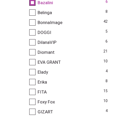
6
Bazalini
8
Belinga
42
BonnaImage
5
DOGGI
6
DilanaVIP
21
Diomant
10
EVA GRANT
4
Elady
8
Erika
15
FITA
10
Foxy Fox
4
GIZART