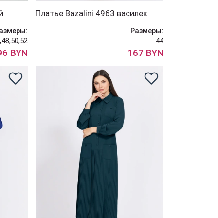
й
Платье Bazalini 4963 василек
азмеры:
Размеры:
,48,50,52
44
96 BYN
167 BYN