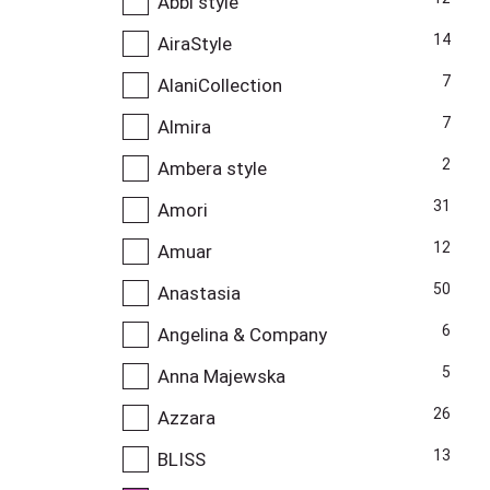
Abbi style
14
AiraStyle
7
AlaniCollection
7
Almira
2
Ambera style
31
Amori
12
Amuar
50
Anastasia
6
Angelina & Company
5
Anna Majewska
26
Azzara
13
BLISS