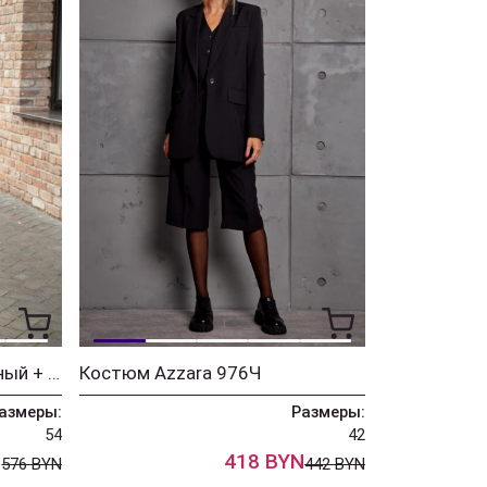
Пальто Azzara 3118Т черный + зеленый
Костюм Azzara 976Ч
азмеры:
Размеры:
54
42
N
418 BYN
576 BYN
442 BYN