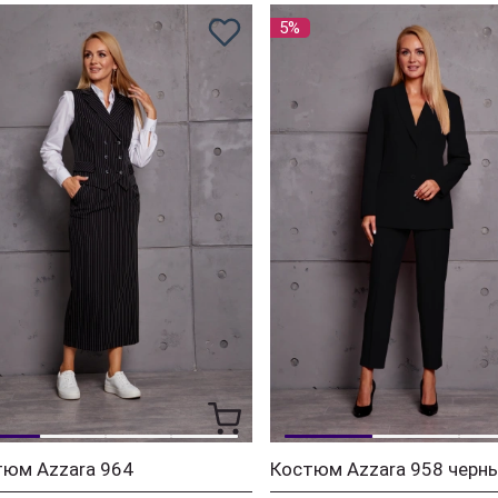
5%
тюм Azzara 964
Костюм Azzara 958 черн