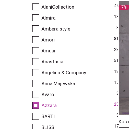
44
AlaniCollection
7%
13
Almira
8
Ambera style
81
Amori
28
Amuar
51
Anastasia
18
Angelina & Company
15
Anna Majewska
3
Avaro
25
Azzara
5
BARTI
Кос
17
BLISS