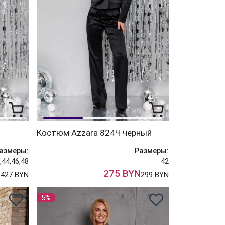
Костюм Azzara 824Ч черный
азмеры:
Размеры:
,44,46,48
42
N
275 BYN
427 BYN
299 BYN
5%