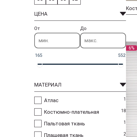
Кос
ЦЕНА
От
До
6%
165
552
МАТЕРИАЛ
1
Атлас
18
Костюмно-плательная
1
Пальтовая ткань
2
Плащевая ткань