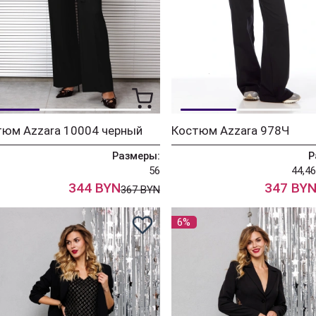
тюм Azzara 10004 черный
Костюм Azzara 978Ч
Размеры:
Р
56
44,46
344 BYN
347 BY
367 BYN
6%