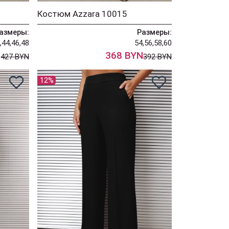
Костюм Azzara 10015
азмеры:
Размеры:
,44,46,48
54,56,58,60
N
368 BYN
427 BYN
392 BYN
12%