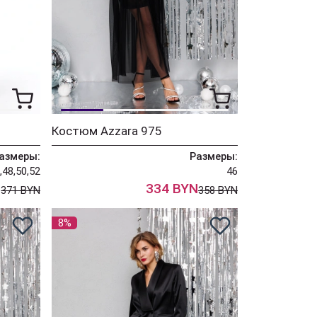
Костюм Azzara 975
азмеры:
Размеры:
,48,50,52
46
N
334 BYN
371 BYN
358 BYN
8%