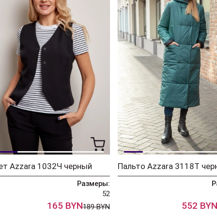
ет Azzara 1032Ч черный
Размеры:
Р
52
165 BYN
552 BY
189 BYN