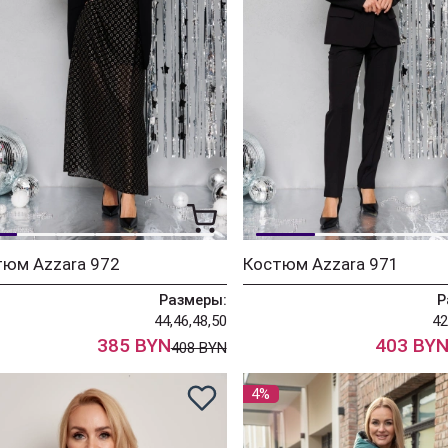
тюм Azzara 972
Костюм Azzara 971
Размеры:
Р
44,46,48,50
42
385 BYN
403 BY
408 BYN
4%