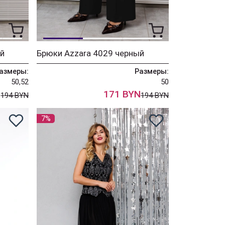
й
Брюки Azzara 4029 черный
азмеры:
Размеры:
50,52
50
N
171 BYN
194 BYN
194 BYN
7%