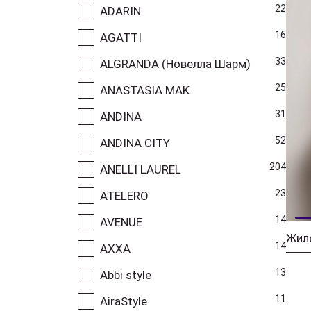
22
ADARIN
16
AGATTI
33
ALGRANDA (Новелла Шарм)
25
ANASTASIA MAK
31
ANDINA
52
ANDINA CITY
204
ANELLI LAUREL
23
ATELERO
14
AVENUE
Жил
14
AXXA
13
Abbi style
11
AiraStyle