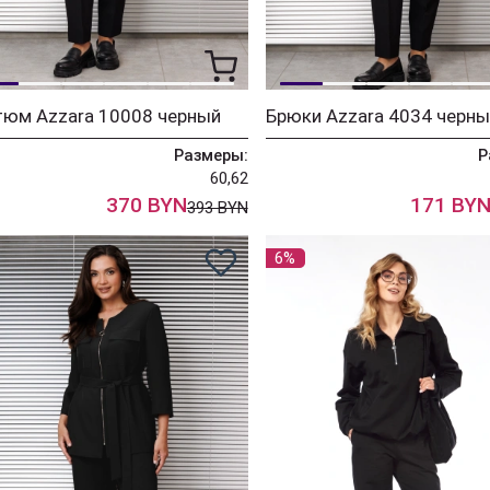
тюм Azzara 10008 черный
Брюки Azzara 4034 черны
Размеры:
Р
60,62
370 BYN
171 BY
393 BYN
6%