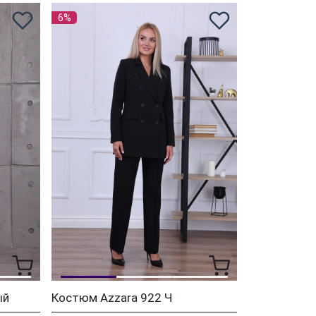
6%
ый
Костюм Azzara 922 Ч