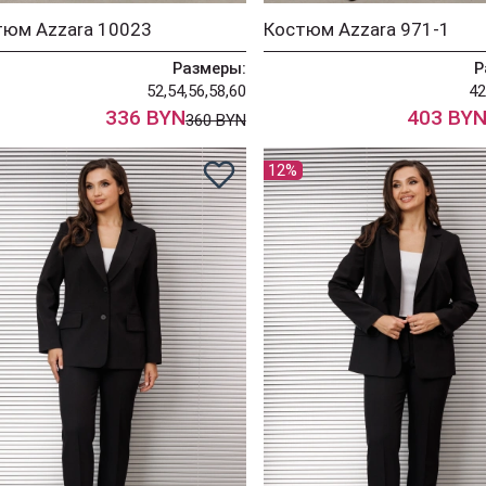
тюм Azzara 10023
Костюм Azzara 971-1
Размеры:
Р
52,54,56,58,60
42
336 BYN
403 BY
360 BYN
12%