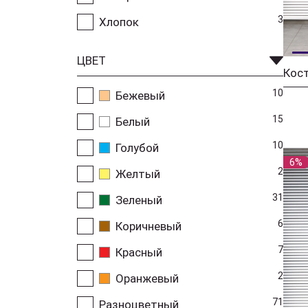
3
Хлопок
ЦВЕТ
Кос
10
Бежевый
15
Белый
10
Голубой
6%
2
Желтый
31
Зеленый
6
Коричневый
7
Красный
2
Оранжевый
71
Разноцветный