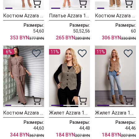
Костюм Azzara 10064
Платье Azzara 10037
Костюм Azzara 10035
Размеры:
Размеры:
Размеры:
54,60
50,52,56
60
353 BYN
265 BYN
306 BYN
377 BYN
289 BYN
330 BYN
6%
11%
11%
Костюм Azzara 10004К мокко
Жилет Azzara 1030Е бежевый
Жилет Azzara 1030 бежевый
Размеры:
Размеры:
Размеры:
44,60
44,48
44,46
344 BYN
184 BYN
184 BYN
367 BYN
207 BYN
207 BYN