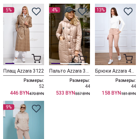
5%
4%
13%
Плащ Azzara 3122
Пальто Azzara 3102
Брюки Azzara 4017/1Б
Размеры:
Размеры:
Размеры:
52
44
44
446 BYN
533 BYN
158 BYN
470 BYN
557 BYN
181 BYN
9%