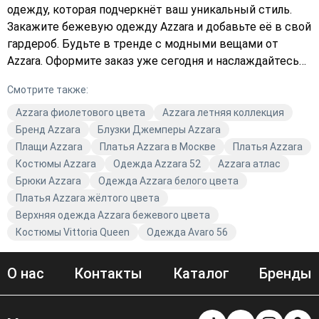
одежду, которая подчеркнёт ваш уникальный стиль.
Закажите бежевую одежду Azzara и добавьте её в свой
гардероб. Будьте в тренде с модными вещами от
Azzara. Оформите заказ уже сегодня и наслаждайтесь
комфортом и качеством каждой вещи.
Смотрите также:
Azzara фиолетового цвета
Azzara летняя коллекция
Бренд Azzara
Блузки Джемперы Azzara
Плащи Azzara
Платья Azzara в Москве
Платья Azzara
Костюмы Azzara
Одежда Azzara 52
Azzara атлас
Брюки Azzara
Одежда Azzara белого цвета
Платья Azzara жёлтого цвета
Верхняя одежда Azzara бежевого цвета
Костюмы Vittoria Queen
Одежда Avaro 56
О нас
Контакты
Каталог
Бренды