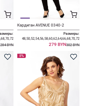
Кардиган AVENUE 0340-2
азмеры:
Размеры:
,68,70,72
48,50,52,54,56,58,60,62,64,66,68,70,72
N
279 BYN
284 BYN
302 BYN
8%