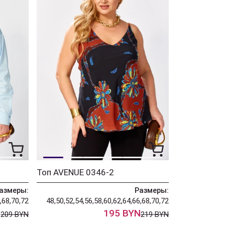
Топ AVENUE 0346-2
азмеры:
Размеры:
,68,70,72
48,50,52,54,56,58,60,62,64,66,68,70,72
N
195 BYN
209 BYN
219 BYN