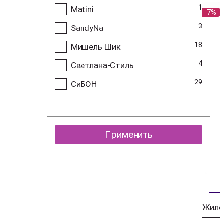
1
Matini
7%
3
SandyNa
18
Мишель Шик
4
Светлана-Стиль
29
СиБОН
Применить
Жил