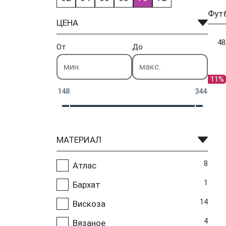
Фут
ЦЕНА
48
От
До
11%
148
344
МАТЕРИАЛ
8
Атлас
1
Бархат
14
Вискоза
4
Вязаное