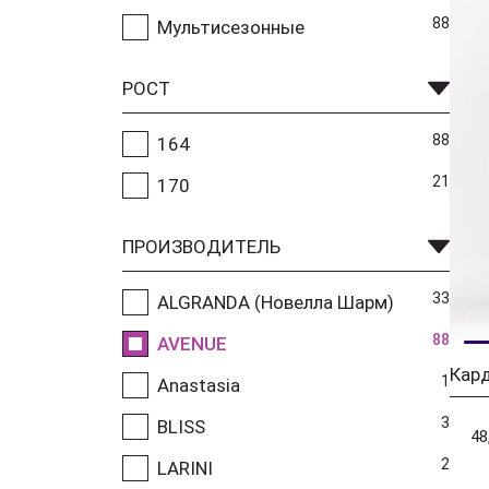
88
Мультисезонные
РОСТ
88
164
21
170
ПРОИЗВОДИТЕЛЬ
33
ALGRANDA (Новелла Шарм)
88
AVENUE
Кар
1
Anastasia
3
BLISS
48
2
LARINI