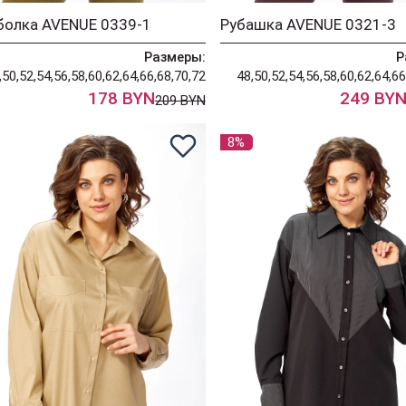
болка AVENUE 0339-1
Рубашка AVENUE 0321-3
Размеры:
Р
,50,52,54,56,58,60,62,64,66,68,70,72
48,50,52,54,56,58,60,62,64,66
178 BYN
249 BY
209 BYN
8%