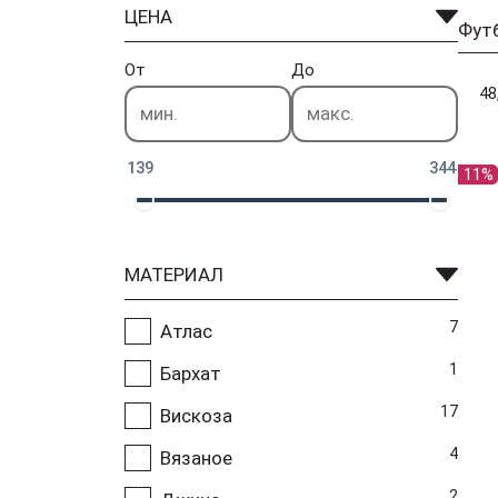
ЦЕНА
Фут
От
До
48
139
344
11%
МАТЕРИАЛ
7
Атлас
1
Бархат
17
Вискоза
4
Вязаное
2