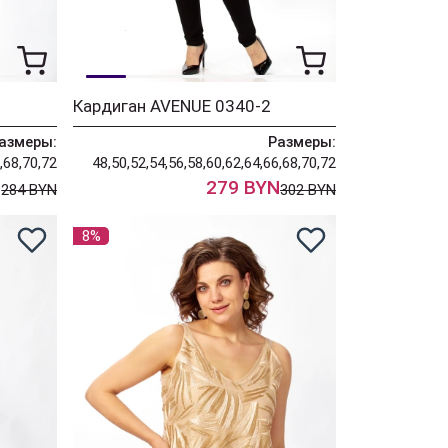
Кардиган AVENUE 0340-2
азмеры:
Размеры:
,68,70,72
48,50,52,54,56,58,60,62,64,66,68,70,72
N
279 BYN
284 BYN
302 BYN
8%