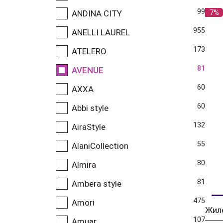
99
7%
ANDINA CITY
955
ANELLI LAUREL
173
ATELERO
81
AVENUE
60
AXXA
60
Abbi style
132
AiraStyle
55
AlaniCollection
80
Almira
81
Ambera style
475
Amori
Жил
107
Amuar