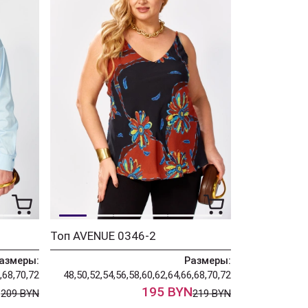
Топ AVENUE 0346-2
азмеры:
Размеры:
,68,70,72
48,50,52,54,56,58,60,62,64,66,68,70,72
N
195 BYN
209 BYN
219 BYN