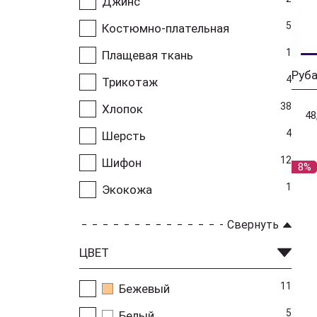
Джинс
5
Костюмно-плательная
1
Плащевая ткань
Руб
4
Трикотаж
38
Хлопок
48
4
Шерсть
12
Шифон
8%
1
Экокожа
Свернуть
ЦВЕТ
11
Бежевый
5
Белый