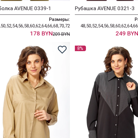
болка AVENUE 0339-1
Рубашка AVENUE 0321-3
Размеры:
Р
,50,52,54,56,58,60,62,64,66,68,70,72
48,50,52,54,56,58,60,62,64,66
178 BYN
249 BY
209 BYN
8%