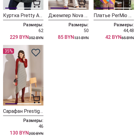
Куртка Pretty Avaro 2079 лайм-черный
Джемпер Nova Line Avaro 20241
Платье PerMio Avaro PerMio 05126
Размеры:
Размеры:
Размеры:
62
50
44,48
229 BYN
85 BYN
42 BYN
352 BYN
131 BYN
65 BYN
35%
Сарафан Prestige Avaro 3500
Размеры:
46
130 BYN
200 BYN