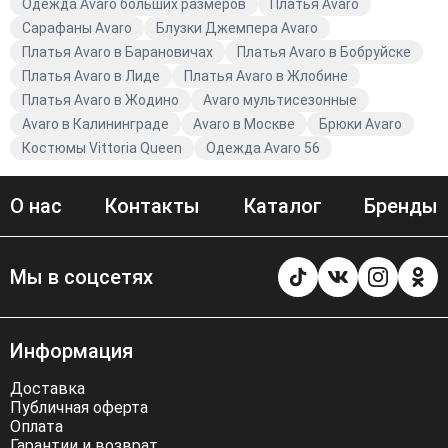
Одежда Avaro больших размеров
Платья Avaro
Сарафаны Avaro
Блузки Джемпера Avaro
Платья Avaro в Барановичах
Платья Avaro в Бобруйске
Платья Avaro в Лиде
Платья Avaro в Жлобине
Платья Avaro в Жодино
Avaro мультисезонные
Avaro в Калининграде
Avaro в Москве
Брюки Avaro
Костюмы Vittoria Queen
Одежда Avaro 56
О нас
Контакты
Каталог
Бренды
Мы в соцсетях
Информация
Доставка
Публичная оферта
Оплата
Гарантии и возврат