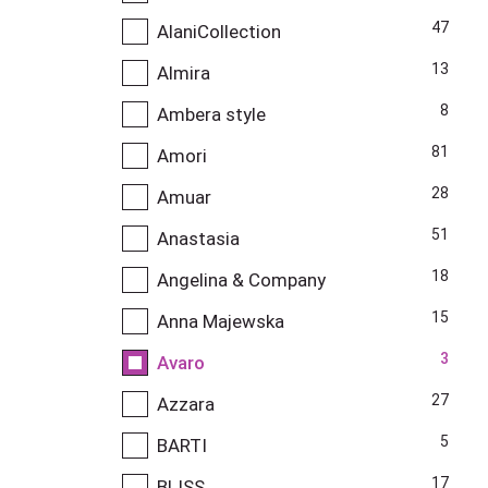
47
AlaniCollection
13
Almira
8
Ambera style
81
Amori
28
Amuar
51
Anastasia
18
Angelina & Company
15
Anna Majewska
3
Avaro
27
Azzara
5
BARTI
17
BLISS