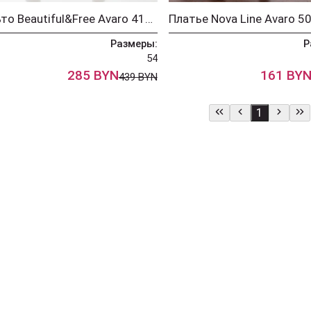
Пальто Beautiful&Free Avaro 4101
Платье Nova Line Avaro 5
Размеры:
Р
54
285 BYN
161 BY
439 BYN
1