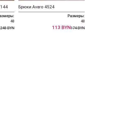
0144
Брюки Avaro 4524
азмеры:
Размеры:
48
48
N
113 BYN
248 BYN
174 BYN