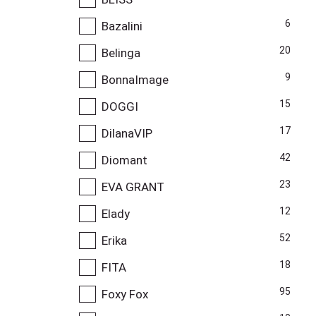
6
Bazalini
20
Belinga
9
BonnaImage
15
DOGGI
17
DilanaVIP
42
Diomant
23
EVA GRANT
12
Elady
52
Erika
18
FITA
95
Foxy Fox