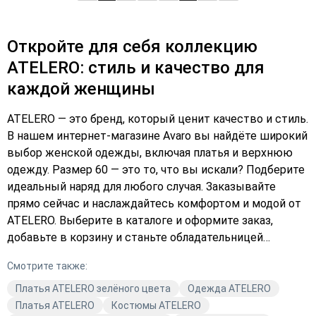
Откройте для себя коллекцию
ATELERO: стиль и качество для
каждой женщины
ATELERO — это бренд, который ценит качество и стиль.
В нашем интернет-магазине Avaro вы найдёте широкий
выбор женской одежды, включая платья и верхнюю
одежду. Размер 60 — это то, что вы искали? Подберите
идеальный наряд для любого случая. Заказывайте
прямо сейчас и наслаждайтесь комфортом и модой от
ATELERO. Выберите в каталоге и оформите заказ,
добавьте в корзину и станьте обладательницей
стильной и качественной одежды. Мода от ATELERO —
Смотрите также:
это не только стиль, но и высокое качество. Наши
изделия созданы с учётом последних тенденций, чтобы
Платья ATELERO зелёного цвета
Одежда ATELERO
вы всегда выглядели на высоте. Подберите платье,
Платья ATELERO
Костюмы ATELERO