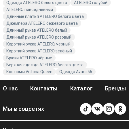
которое подчеркнёт вашу индивидуальность, и станьте
Одежда ATELERO белого цвета
ATELERO голубой
звездой любого мероприятия. Не упустите
ATELERO повседневный
возможность обновить свой гардероб с Avaro!
Длинные платья ATELERO белого цвета
Джемпера ATELERO бежевого цвета
Длинный рукав ATELERO белый
Длинный рукав ATELERO розовый
Короткий рукав ATELERO, чёрный
Короткий рукав ATELERO зелёный
Брюки ATELERO чёрные
Верхняя одежда ATELERO белого цвета
Костюмы Vittoria Queen
Одежда Avaro 56
О нас
Контакты
Каталог
Бренды
Мы в соцсетях