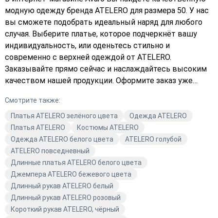
модную одежду бренда ATELERO для размера 50. У нас
вы сможете подобрать идеальный наряд для любого
случая. Выберите платье, которое подчеркнёт вашу
индивидуальность, или оденьтесь стильно и
современно с верхней одеждой от ATELERO.
Заказывайте прямо сейчас и наслаждайтесь высоким
качеством нашей продукции. Оформите заказ уже
сегодня и добавьте в свою коллекцию что-то
Смотрите также:
особенное. Подберите платье или верхнюю одежду,
которая подчеркнёт вашу фигуру и стиль. Магазин
Платья ATELERO зелёного цвета
Одежда ATELERO
Avaro — ваш надёжный партнёр в мире моды!
Платья ATELERO
Костюмы ATELERO
Одежда ATELERO белого цвета
ATELERO голубой
ATELERO повседневный
Длинные платья ATELERO белого цвета
Джемпера ATELERO бежевого цвета
Длинный рукав ATELERO белый
Длинный рукав ATELERO розовый
Короткий рукав ATELERO, чёрный