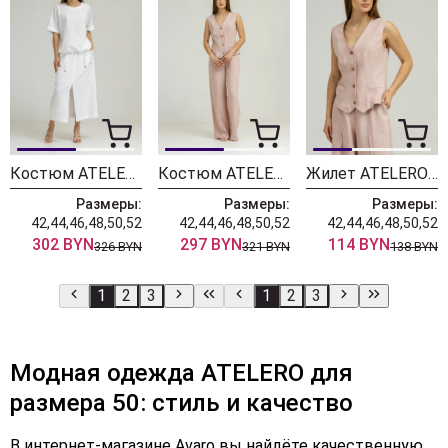
Костюм ATELERO 1105 белый
Костюм ATELERO 1104 пудровый
Жилет ATELERO 1103 пудровый
Размеры:
Размеры:
Размеры:
42,44,46,48,50,52
42,44,46,48,50,52
42,44,46,48,50,52
302 BYN
297 BYN
114 BYN
326 BYN
321 BYN
138 BYN
1
2
3
1
2
3
Модная одежда ATELERO для
размера 50: стиль и качество
В интернет-магазине Avaro вы найдёте качественную