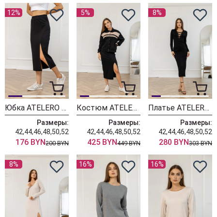
12%
5%
8%
Юбка ATELERO 1117
Костюм ATELERO 1116
Платье ATELERO 1115
Размеры:
Размеры:
Размеры:
42,44,46,48,50,52
42,44,46,48,50,52
42,44,46,48,50,52
176 BYN
425 BYN
280 BYN
200 BYN
449 BYN
303 BYN
8%
16%
16%