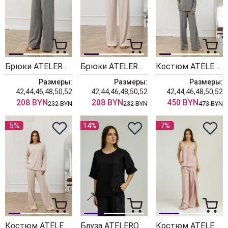
Брюки ATELERO 1109С
Брюки ATELERO 1109
Костюм ATELERO 1108С
Размеры:
Размеры:
Размеры:
42,44,46,48,50,52
42,44,46,48,50,52
42,44,46,48,50,52
208 BYN
208 BYN
450 BYN
232 BYN
232 BYN
473 BYN
5%
14%
7%
Костюм ATELERO 1108
Блуза ATELERO 1099 черный
Костюм ATELERO 1107 пудра