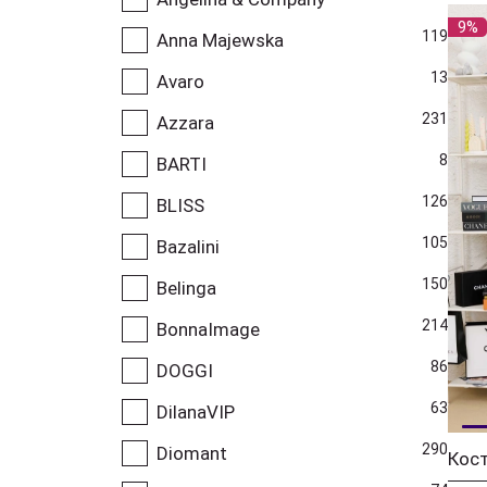
9%
119
Anna Majewska
13
Avaro
231
Azzara
8
BARTI
126
BLISS
105
Bazalini
150
Belinga
214
BonnaImage
86
DOGGI
63
DilanaVIP
290
Diomant
Кос