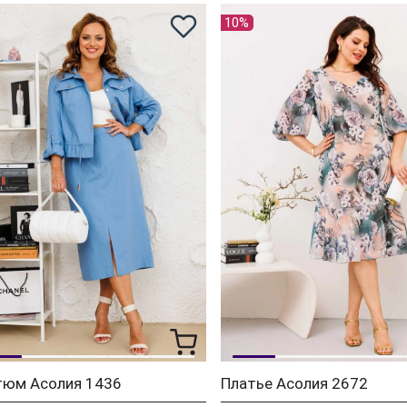
10%
тюм Асолия 1436
Платье Асолия 2672