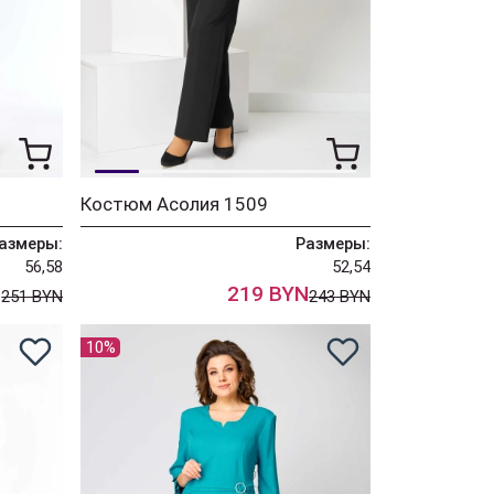
Костюм Асолия 1509
азмеры:
Размеры:
56,58
52,54
N
219 BYN
251 BYN
243 BYN
10%