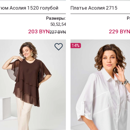
тюм Асолия 1520 голубой
Платье Асолия 2715
Размеры:
Р
50,52,54
203 BYN
229 BY
227 BYN
14%