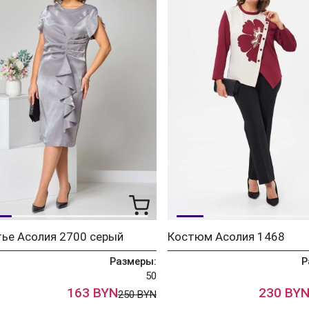
ье Асолия 2700 серый
Костюм Асолия 1468
Размеры:
Р
50
163 BYN
230 BY
250 BYN