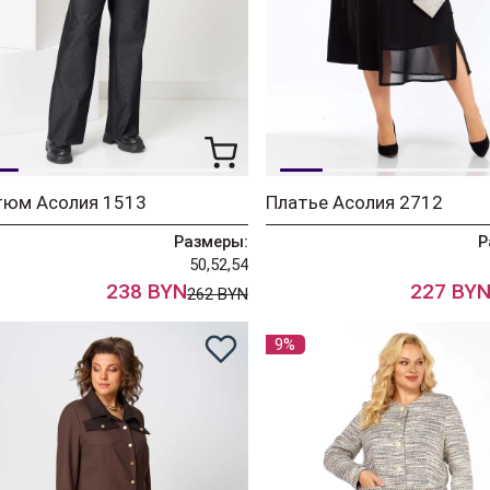
тюм Асолия 1513
Платье Асолия 2712
Размеры:
Р
50,52,54
238 BYN
227 BY
262 BYN
9%