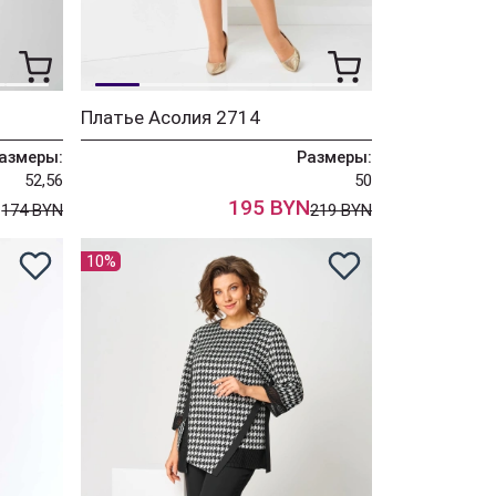
Платье Асолия 2714
азмеры:
Размеры:
52,56
50
N
195 BYN
174 BYN
219 BYN
10%