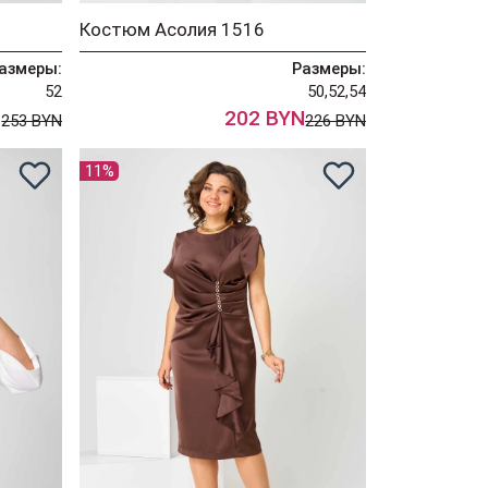
Костюм Асолия 1516
азмеры:
Размеры:
52
50,52,54
N
202 BYN
253 BYN
226 BYN
11%