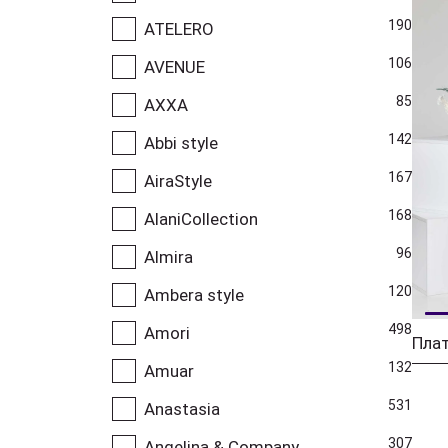
190
ATELERO
106
AVENUE
85
AXXA
142
Abbi style
167
AiraStyle
168
AlaniCollection
96
Almira
120
Ambera style
498
Amori
Плат
132
Amuar
531
Anastasia
307
Angelina & Company