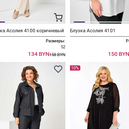
ка Асолия 4100 коричневый
Блузка Асолия 4101
Размеры:
Р
52
134 BYN
150 BY
158 BYN
10%