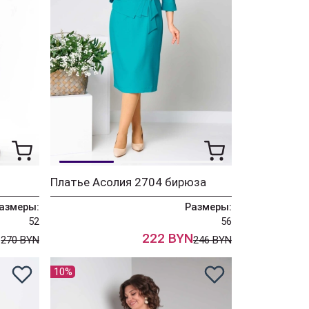
Платье Асолия 2704 бирюза
азмеры:
Размеры:
52
56
N
222 BYN
270 BYN
246 BYN
10%