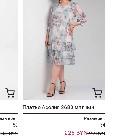
Платье Асолия 2680 мятный
азмеры:
Размеры:
58
54
N
225 BYN
253 BYN
249 BYN