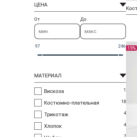
ЦЕНА
Кос
От
До
97
246
15%
МАТЕРИАЛ
1
Вискоза
18
Костюмно-плательная
4
Трикотаж
4
Хлопок
7