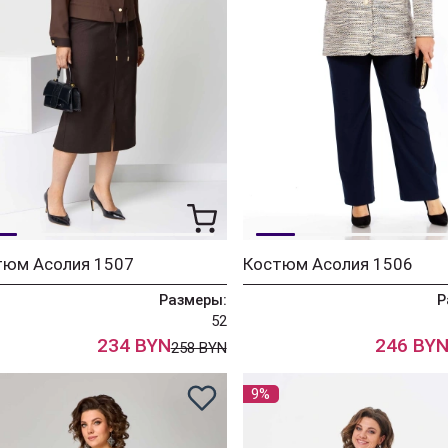
тюм Асолия 1507
Костюм Асолия 1506
Размеры:
Р
52
234 BYN
246 BY
258 BYN
9%