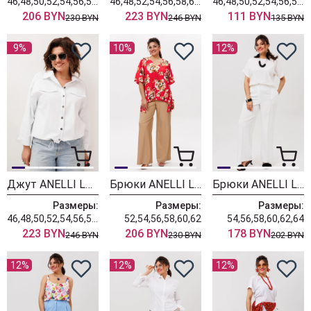
46,48,50,52,54,56,58,60,62
46,48,52,54,56,58,60,62
46,48,50,52,54,56,58,60,62
206 BYN
223 BYN
111 BYN
230 BYN
246 BYN
135 BYN
9%
10%
12%
Джут ANELLI LAUREL 1816 четкий белый
Брюки ANELLI LAUREL 1630 светлый тофифи
Брюки ANELLI LAUREL 1540-1 молочный пунш
Размеры:
Размеры:
Размеры:
46,48,50,52,54,56,58,60,62
52,54,56,58,60,62
54,56,58,60,62,64
223 BYN
206 BYN
178 BYN
246 BYN
230 BYN
202 BYN
12%
12%
12%