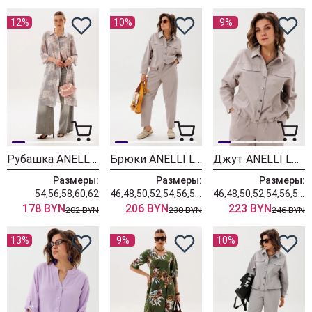
12%
10%
9%
Рубашка ANELLI LAUREL 1904 лилии
Брюки ANELLI LAUREL 1853 новый бежевый
Джут ANELLI LAUREL 1816 новый бежевый
Размеры:
Размеры:
Размеры:
54,56,58,60,62
46,48,50,52,54,56,58,60,62
46,48,50,52,54,56,58,60,62
178 BYN
206 BYN
223 BYN
202 BYN
230 BYN
246 BYN
13%
9%
10%