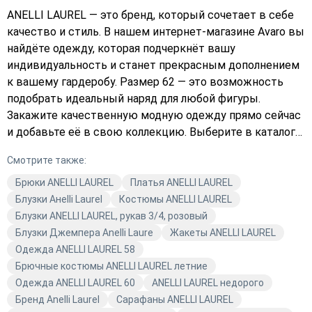
ANELLI LAUREL — это бренд, который сочетает в себе
качество и стиль. В нашем интернет-магазине Avaro вы
найдёте одежду, которая подчеркнёт вашу
индивидуальность и станет прекрасным дополнением
к вашему гардеробу. Размер 62 — это возможность
подобрать идеальный наряд для любой фигуры.
Закажите качественную модную одежду прямо сейчас
и добавьте её в свою коллекцию. Выберите в каталоге
ANELLI LAUREL и оформите заказ, чтобы ощутить
Смотрите также:
комфорт и стиль от Avaro. Подберите платье, которое
идеально подойдёт именно вам, и станьте настоящей
Брюки ANELLI LAUREL
Платья ANELLI LAUREL
иконой стиля.
Блузки Анelli Laurel
Костюмы ANELLI LAUREL
Блузки ANELLI LAUREL, рукав 3/4, розовый
Блузки Джемпера Anelli Laure
Жакеты ANELLI LAUREL
Одежда ANELLI LAUREL 58
Брючные костюмы ANELLI LAUREL летние
Одежда ANELLI LAUREL 60
ANELLI LAUREL недорого
Бренд Anelli Laurel
Сарафаны ANELLI LAUREL