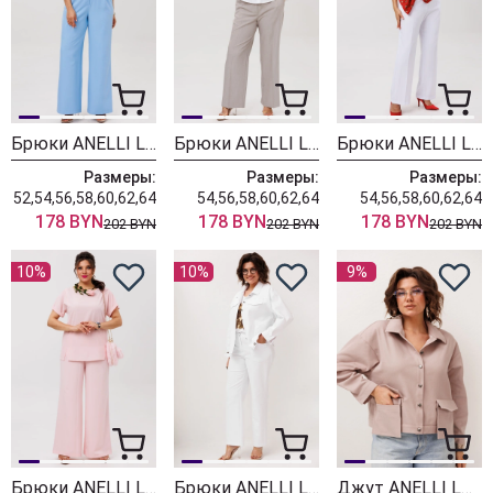
Брюки ANELLI LAUREL 1702-1 голубая гортензия
Брюки ANELLI LAUREL 1540 перезвон ветра
Брюки ANELLI LAUREL 1540-1 белый день
Размеры:
Размеры:
Размеры:
52,54,56,58,60,62,64
54,56,58,60,62,64
54,56,58,60,62,64
178 BYN
178 BYN
178 BYN
202 BYN
202 BYN
202 BYN
10%
10%
9%
Брюки ANELLI LAUREL 1630-2 клубничное желе
Брюки ANELLI LAUREL 1815-1 кокосовый сахар
Джут ANELLI LAUREL 1528-1 кленовый сахар