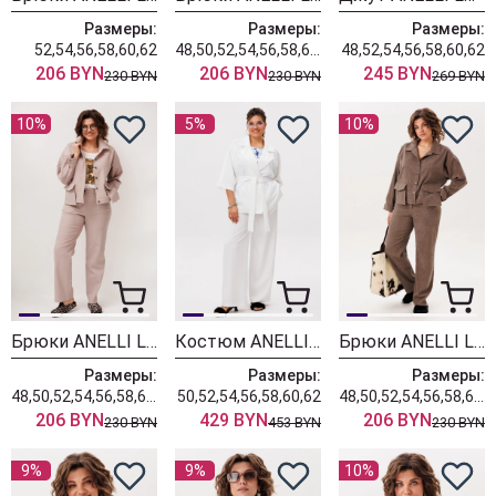
Размеры:
Размеры:
Размеры:
52,54,56,58,60,62
48,50,52,54,56,58,60,62
48,52,54,56,58,60,62
206 BYN
206 BYN
245 BYN
230 BYN
230 BYN
269 BYN
10%
5%
10%
Брюки ANELLI LAUREL 1815-1 кленовый сахар
Костюм ANELLI LAUREL 1672-1 облачное небо
Брюки ANELLI LAUREL 1815 жареный миндаль
Размеры:
Размеры:
Размеры:
48,50,52,54,56,58,60,62
50,52,54,56,58,60,62
48,50,52,54,56,58,60,62
206 BYN
429 BYN
206 BYN
230 BYN
453 BYN
230 BYN
9%
9%
10%