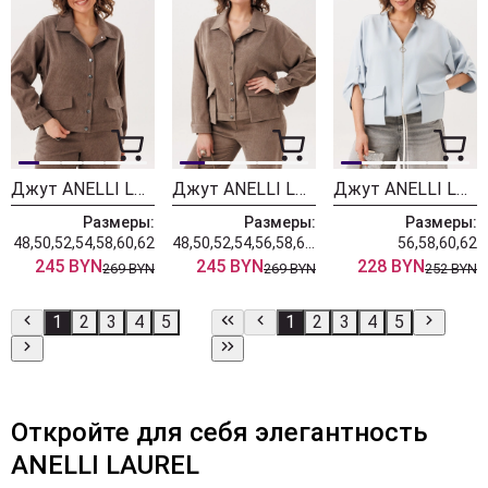
Джут ANELLI LAUREL 1528-2 жареный миндаль
Джут ANELLI LAUREL 1528-2 кедровый орех
Джут ANELLI LAUREL 1788 небесное сияние
Размеры:
Размеры:
Размеры:
48,50,52,54,58,60,62
48,50,52,54,56,58,60,62
56,58,60,62
245 BYN
245 BYN
228 BYN
269 BYN
269 BYN
252 BYN
1
2
3
4
5
1
2
3
4
5
Откройте для себя элегантность
ANELLI LAUREL