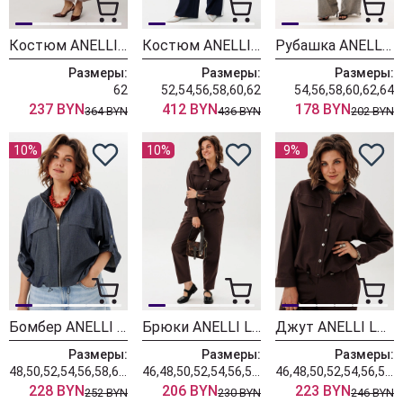
Костюм ANELLI LAUREL 1793-2 пустынная гладь
Костюм ANELLI LAUREL 1906 синий ирис
Рубашка ANELLI LAUREL 1904 лео
Размеры:
Размеры:
Размеры:
62
52,54,56,58,60,62
54,56,58,60,62,64
237 BYN
412 BYN
178 BYN
364 BYN
436 BYN
202 BYN
10%
10%
9%
Бомбер ANELLI LAUREL 1845-2 джинсовый цвет
Брюки ANELLI LAUREL 1853 горячий шоколад
Джут ANELLI LAUREL 1816 горячий шоколад
Размеры:
Размеры:
Размеры:
48,50,52,54,56,58,60,62
46,48,50,52,54,56,58,60,62
46,48,50,52,54,56,58,60,62
228 BYN
206 BYN
223 BYN
252 BYN
230 BYN
246 BYN