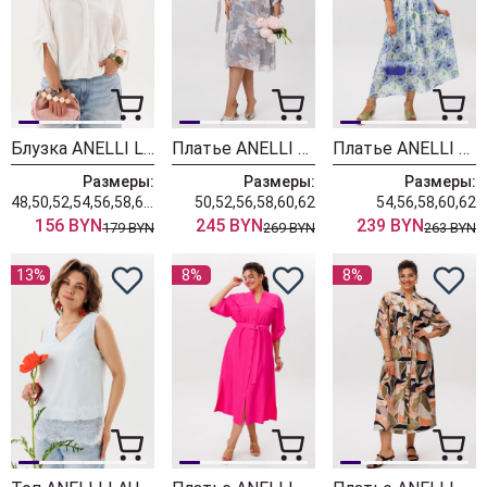
Блузка ANELLI LAUREL 1861 белый лепесток
Платье ANELLI LAUREL 1898 пепельный цветок
Платье ANELLI LAUREL 1897 васильки
Размеры:
Размеры:
Размеры:
48,50,52,54,56,58,60,62
50,52,56,58,60,62
54,56,58,60,62
156 BYN
245 BYN
239 BYN
179 BYN
269 BYN
263 BYN
13%
8%
8%