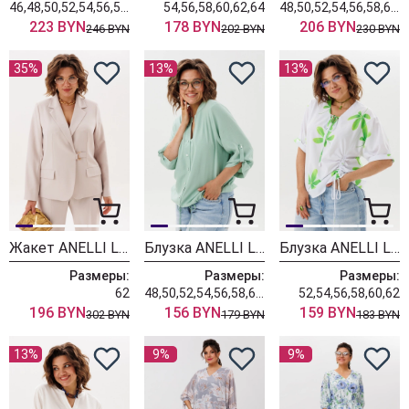
46,48,50,52,54,56,58,60,62
54,56,58,60,62,64
48,50,52,54,56,58,60,62
223 BYN
178 BYN
206 BYN
246 BYN
202 BYN
230 BYN
35%
13%
13%
Жакет ANELLI LAUREL 1814 кофейная гвоздика
Блузка ANELLI LAUREL 1861 мятный лепесток
Блузка ANELLI LAUREL 1884 гинкого билоба
Размеры:
Размеры:
Размеры:
62
48,50,52,54,56,58,60,62
52,54,56,58,60,62
196 BYN
156 BYN
159 BYN
302 BYN
179 BYN
183 BYN
13%
9%
9%