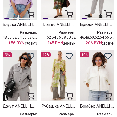
Блузка ANELLI LAUREL 1861 лавандовый лепесток
Платье ANELLI LAUREL 1851 дрим гарден
Брюки ANELLI LAUREL 1853 нежно серенький
Размеры:
Размеры:
Размеры:
48,50,52,54,56,58,60,62
52,54,56,58,60,62
46,48,50,52,54,56,58,60,62
156 BYN
245 BYN
206 BYN
179 BYN
269 BYN
230 BYN
9%
12%
10%
Джут ANELLI LAUREL 1816 нежно серенький
Рубашка ANELLI LAUREL 1904 матча
Бомбер ANELLI LAUREL 1845 альбинос
Размеры:
Размеры:
Размеры: