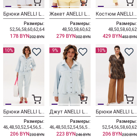
Брюки ANELLI LAUREL 1416.1 белый крэш
Жакет ANELLI LAUREL 1814 желтые лютики
Костюм ANELLI LAUREL 1856 желтые лютики
Размеры:
Размеры:
Размеры:
52,56,58,60,62,64
48,50,58,60,62
48,50,58,60,62
178 BYN
279 BYN
429 BYN
202 BYN
302 BYN
453 BYN
10%
9%
10%
Брюки ANELLI LAUREL 1853 воздушный облачный
Джут ANELLI LAUREL 1816 воздушный облачный
Брюки ANELLI LAUREL 1630 мокрый песок
Размеры:
Размеры:
Размеры:
46,48,50,52,54,56,58,60,62
46,48,50,52,54,56,58,60,62
52,54,56,58,60,62
206 BYN
223 BYN
206 BYN
230 BYN
246 BYN
230 BYN