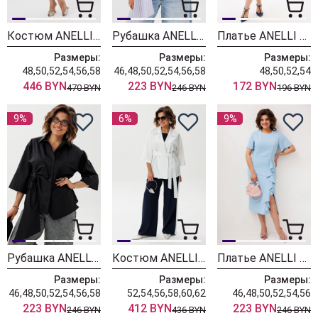
Костюм ANELLI LAUREL 1899 голубые прелести
Рубашка ANELLI LAUREL 1862 лаванда бант
Платье ANELLI LAUREL 1882 английский сад
Размеры:
Размеры:
Размеры:
48,50,52,54,56,58
46,48,50,52,54,56,58
48,50,52,54
446 BYN
223 BYN
172 BYN
470 BYN
246 BYN
196 BYN
9%
6%
9%
Рубашка ANELLI LAUREL 1862 черный бант
Костюм ANELLI LAUREL 1906 синий ирис
Платье ANELLI LAUREL 1796 голубая волна
Размеры:
Размеры:
Размеры:
46,48,50,52,54,56,58
52,54,56,58,60,62
46,48,50,52,54,56
223 BYN
412 BYN
223 BYN
246 BYN
436 BYN
246 BYN