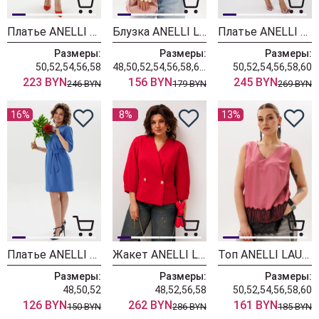
Платье ANELLI LAUREL 1902 малахитовый сон
Блузка ANELLI LAUREL 1861 белый лепесток
Платье ANELLI LAUREL 1898 пепельные бабочки
Размеры:
Размеры:
Размеры:
50,52,54,56,58
48,50,52,54,56,58,60,62
50,52,54,56,58,60
223 BYN
156 BYN
245 BYN
246 BYN
179 BYN
269 BYN
16%
8%
13%
Платье ANELLI LAUREL 1850 синяя астра
Жакет ANELLI LAUREL 1842 красный ибис
Топ ANELLI LAUREL 1664-1 ледяная роза
Размеры:
Размеры:
Размеры:
48,50,52
48,52,56,58
50,52,54,56,58,60
126 BYN
262 BYN
161 BYN
150 BYN
286 BYN
185 BYN