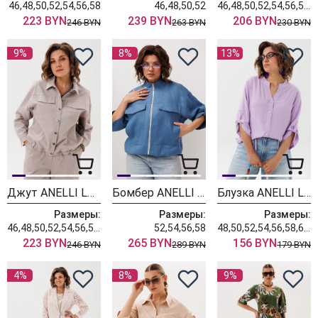
46,48,50,52,54,56,58
46,48,50,52
46,48,50,52,54,56,58,60,62
223 BYN
239 BYN
206 BYN
246 BYN
263 BYN
230 BYN
9%
8%
13%
Джут ANELLI LAUREL 1816 новый бежевый
Бомбер ANELLI LAUREL 1845-1 океан
Блузка ANELLI LAUREL 1861 лавандовый лепесток
Размеры:
Размеры:
Размеры:
46,48,50,52,54,56,58,60,62
52,54,56,58
48,50,52,54,56,58,60,62
223 BYN
265 BYN
156 BYN
246 BYN
289 BYN
179 BYN
4%
8%
9%