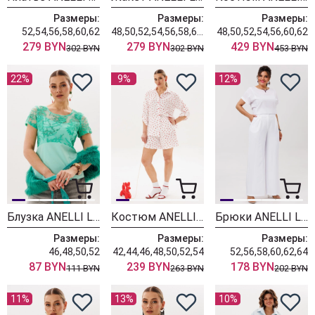
Размеры:
Размеры:
Размеры:
52,54,56,58,60,62
48,50,52,54,56,58,60,62
48,50,52,54,56,60,62
279 BYN
279 BYN
429 BYN
302 BYN
302 BYN
453 BYN
22%
9%
12%
Блузка ANELLI LAUREL 1653 бирюзовое кружево
Костюм ANELLI LAUREL 1409 сердечки
Брюки ANELLI LAUREL 1416.1 белый крэш
Размеры:
Размеры:
Размеры:
46,48,50,52
42,44,46,48,50,52,54
52,56,58,60,62,64
87 BYN
239 BYN
178 BYN
111 BYN
263 BYN
202 BYN
11%
13%
10%