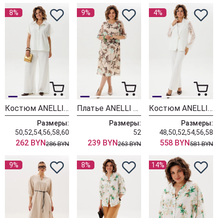
8%
9%
4%
Костюм ANELLI LAUREL 1405-1 латте на кокосовом
Платье ANELLI LAUREL 1813 мятный цветок
Костюм ANELLI LAUREL 1869 белое кружево
Размеры:
Размеры:
Размеры:
50,52,54,56,58,60
52
48,50,52,54,56,58
262 BYN
239 BYN
558 BYN
286 BYN
263 BYN
581 BYN
9%
8%
14%