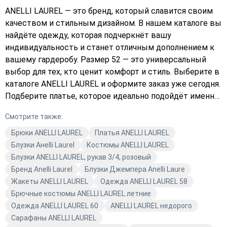
ANELLI LAUREL — это бренд, который славится своим
качеством и стильным дизайном. В нашем каталоге вы
найдёте одежду, которая подчеркнёт вашу
индивидуальность и станет отличным дополнением к
вашему гардеробу. Размер 52 — это универсальный
выбор для тех, кто ценит комфорт и стиль. Выберите в
каталоге ANELLI LAUREL и оформите заказ уже сегодня.
Подберите платье, которое идеально подойдёт именно
вам, и добавьте его в корзину. Интернет-магазин Avaro
Смотрите также:
предлагает вам широкий выбор модной одежды,
которая не оставит вас равнодушными.
Брюки ANELLI LAUREL
Платья ANELLI LAUREL
Блузки Анelli Laurel
Костюмы ANELLI LAUREL
Блузки ANELLI LAUREL, рукав 3/4, розовый
Бренд Anelli Laurel
Блузки Джемпера Anelli Laure
Жакеты ANELLI LAUREL
Одежда ANELLI LAUREL 58
Брючные костюмы ANELLI LAUREL летние
Одежда ANELLI LAUREL 60
ANELLI LAUREL недорого
Сарафаны ANELLI LAUREL