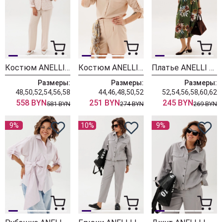
Костюм ANELLI LAUREL 1869 бежевое кружево
Костюм ANELLI LAUREL 1372 панна котта
Платье ANELLI LAUREL 1851 дрим гарден
Размеры:
Размеры:
Размеры:
48,50,52,54,56,58
44,46,48,50,52
52,54,56,58,60,62
558 BYN
251 BYN
245 BYN
581 BYN
274 BYN
269 BYN
9%
10%
9%