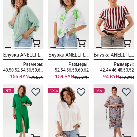
Блузка ANELLI LAUREL 1861 мятный лепесток
Блузка ANELLI LAUREL 1884 гинкого билоба
Блузка ANELLI LAUREL 1894 бордо полоска
Размеры:
Размеры:
Размеры:
48,50,52,54,56,58,60,62
52,54,56,58,60,62
42,44,46,48,50,52
156 BYN
159 BYN
94 BYN
179 BYN
183 BYN
118 BYN
9%
13%
9%