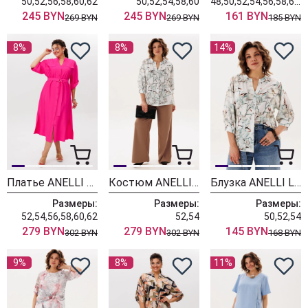
50,52,56,58,60,62
50,52,54,58,60
48,50,52,54,56,58,60,62
245 BYN
245 BYN
161 BYN
269 BYN
269 BYN
185 BYN
8%
8%
14%
Платье ANELLI LAUREL 1541 малиновое варенье
Костюм ANELLI LAUREL 1896 магнолии на мокром песке
Блузка ANELLI LAUREL 1854 белая магнолия
Размеры:
Размеры:
Размеры:
52,54,56,58,60,62
52,54
50,52,54
279 BYN
279 BYN
145 BYN
302 BYN
302 BYN
168 BYN
9%
8%
11%