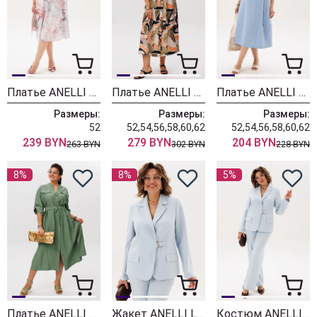
Платье ANELLI LAUREL 1813 розовые грезы
Платье ANELLI LAUREL 1541 мозайка
Платье ANELLI LAUREL 062 горный хрусталь
Размеры:
Размеры:
Размеры:
52
52,54,56,58,60,62
52,54,56,58,60,62
239 BYN
279 BYN
204 BYN
263 BYN
302 BYN
228 BYN
8%
8%
5%
Платье ANELLI LAUREL 1541 лесная тень
Жакет ANELLI LAUREL 1814 голубая гортензия
Костюм ANELLI LAUREL 1856 голубая гортензия