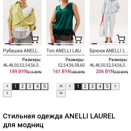
Рубашка ANELLI LAUREL 1663-1 оливка
Топ ANELLI LAUREL 1664-1 изумруд
Брюки ANELLI LAUREL 1853 воздушный облачный
Размеры:
Размеры:
Размеры:
46,48,50,52,54,56,58,60
52,54,56,58,60
46,48,50,52,54,56,58,60,62
189 BYN
161 BYN
206 BYN
213 BYN
185 BYN
230 BYN
1
2
3
4
5
1
2
3
4
5
Стильная одежда ANELLI LAUREL
для модниц