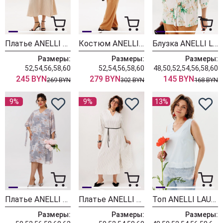
Платье ANELLI LAUREL 1846 песочная фея
Костюм ANELLI LAUREL 1896 лютики на египетском песке
Блузка ANELLI LAUREL 1854 лютики
Размеры:
Размеры:
Размеры:
52,54,56,58,60
52,54,56,58,60
48,50,52,54,56,58,60
245 BYN
279 BYN
145 BYN
269 BYN
302 BYN
168 BYN
9%
9%
13%
Платье ANELLI LAUREL 1898 пепельный цветок
Платье ANELLI LAUREL 1846 белоснежная фея
Топ ANELLI LAUREL 1664 голубой кристалл
Размеры:
Размеры:
Размеры: