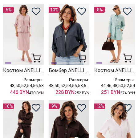
5%
10%
8%
Костюм ANELLI LAUREL 1899 пудровые прелести
Бомбер ANELLI LAUREL 1845-2 джинсовый цвет
Костюм ANELLI LAUREL 1372 мятный леденец
Размеры:
Размеры:
Размеры:
48,50,52,54,56,58
48,50,52,54,56,58,60,62
44,46,48,50,52,54
446 BYN
228 BYN
251 BYN
470 BYN
252 BYN
274 BYN
10%
9%
12%