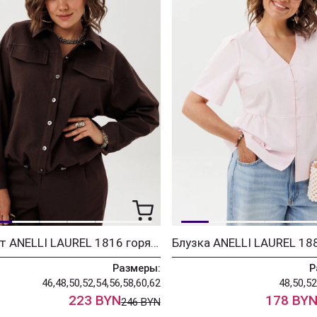
Джут ANELLI LAUREL 1816 горячий шоколад
Размеры:
Р
46,48,50,52,54,56,58,60,62
48,50,52
223 BYN
178 BY
246 BYN