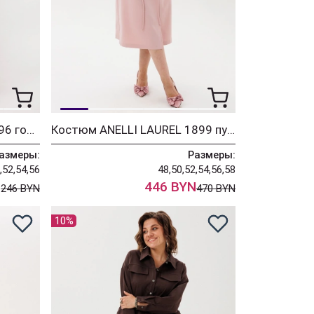
Платье ANELLI LAUREL 1796 голубая волна
Костюм ANELLI LAUREL 1899 пудровые прелести
азмеры:
Размеры:
,52,54,56
48,50,52,54,56,58
N
446 BYN
246 BYN
470 BYN
10%