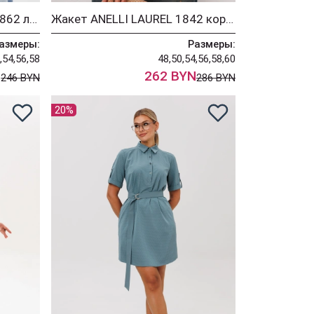
Рубашка ANELLI LAUREL 1862 лаванда бант
Жакет ANELLI LAUREL 1842 коричневый сирин
азмеры:
Размеры:
,54,56,58
48,50,54,56,58,60
N
262 BYN
246 BYN
286 BYN
20%