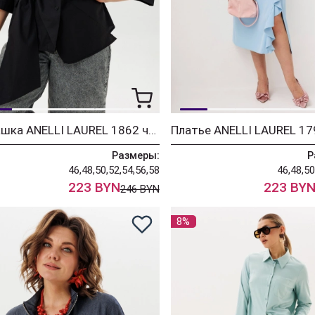
Рубашка ANELLI LAUREL 1862 черный бант
Размеры:
Р
46,48,50,52,54,56,58
46,48,50
223 BYN
223 BY
246 BYN
8%