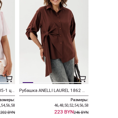
Блузка ANELLI LAUREL 1885-1 цветок шиповника
Рубашка ANELLI LAUREL 1862 шоколадный бант
азмеры:
Размеры:
,54,56,58
46,48,50,52,54,56,58
N
223 BYN
202 BYN
246 BYN