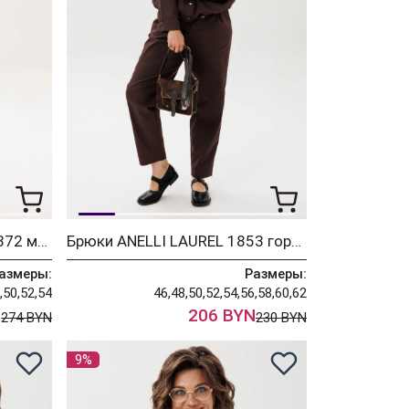
Костюм ANELLI LAUREL 1372 мятный леденец
Брюки ANELLI LAUREL 1853 горячий шоколад
азмеры:
Размеры:
,50,52,54
46,48,50,52,54,56,58,60,62
N
206 BYN
274 BYN
230 BYN
9%