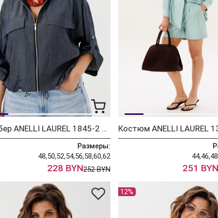
Бомбер ANELLI LAUREL 1845-2 джинсовый цвет
Размеры:
Р
48,50,52,54,56,58,60,62
44,46,48
228 BYN
251 BY
252 BYN
12%