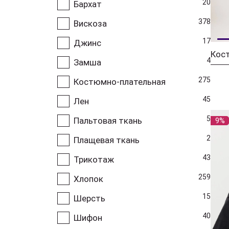
20
Бархат
378
Вискоза
17
Джинс
4
Замша
275
Костюмно-плательная
45
Лен
5
Пальтовая ткань
9%
2
Плащевая ткань
43
Трикотаж
259
Хлопок
15
Шерсть
40
Шифон