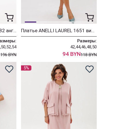
Платье ANELLI LAUREL 1882 английский сад
Платье ANELLI LAUREL 1651 винтажный голубой
азмеры:
Размеры:
,50,52,54
42,44,46,48,50
N
94 BYN
196 BYN
118 BYN
5%