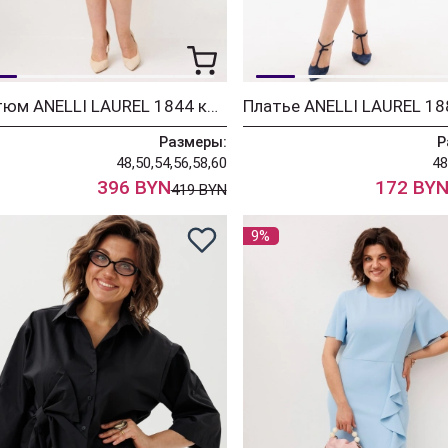
Костюм ANELLI LAUREL 1844 коричневый сирин
Размеры:
Р
48,50,54,56,58,60
48
396 BYN
172 BY
419 BYN
9%