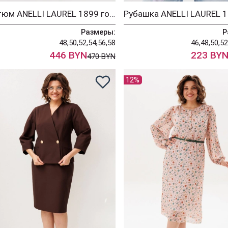
Костюм ANELLI LAUREL 1899 голубые прелести
Размеры:
Р
48,50,52,54,56,58
46,48,50,52
446 BYN
223 BY
470 BYN
12%