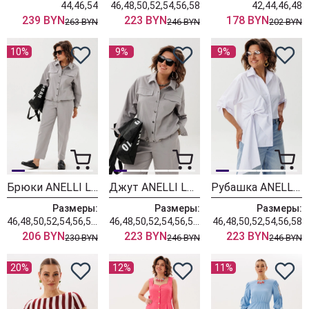
44,46,54
46,48,50,52,54,56,58
42,44,46,48
239 BYN
223 BYN
178 BYN
263 BYN
246 BYN
202 BYN
10%
9%
9%
Брюки ANELLI LAUREL 1853 нежно серенький
Джут ANELLI LAUREL 1816 нежно серенький
Рубашка ANELLI LAUREL 1862 белоснежный бант
Размеры:
Размеры:
Размеры:
46,48,50,52,54,56,58,60,62
46,48,50,52,54,56,58,60,62
46,48,50,52,54,56,58
206 BYN
223 BYN
223 BYN
230 BYN
246 BYN
246 BYN
20%
12%
11%