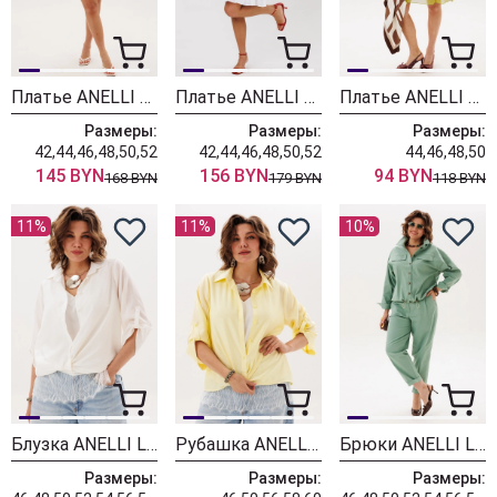
Платье ANELLI LAUREL 1633 марокканская мята
Платье ANELLI LAUREL 1644 мимоза
Платье ANELLI LAUREL 1865 лаймовый коктейль
Размеры:
Размеры:
Размеры:
42,44,46,48,50,52
42,44,46,48,50,52
44,46,48,50
145 BYN
156 BYN
94 BYN
168 BYN
179 BYN
118 BYN
11%
11%
10%
Блузка ANELLI LAUREL 1663-1 коконат
Рубашка ANELLI LAUREL 1663-1 айва
Брюки ANELLI LAUREL 1853 мягкий изумруд
Размеры:
Размеры:
Размеры: