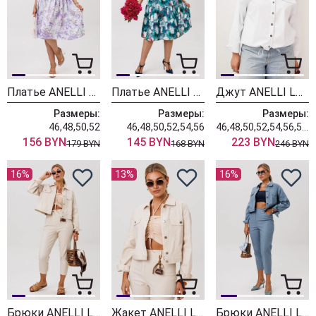
Платье ANELLI LAUREL 1859 сирень
Платье ANELLI LAUREL 1649-1 колокольчики
Джут ANELLI LAUREL 1816 четкий белый
Размеры:
Размеры:
Размеры:
46,48,50,52
46,48,50,52,54,56
46,48,50,52,54,56,58,60,62
156 BYN
145 BYN
223 BYN
179 BYN
168 BYN
246 BYN
16%
13%
16%
Брюки ANELLI LAUREL 1565-2 мальдивский песок
Жакет ANELLI LAUREL 1565-1 мальдивский песок
Брюки ANELLI LAUREL 1565-2 горная роса