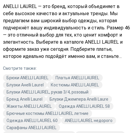
ANELLI LAUREL — это бренд, который объединяет в
себе высокое качество и актуальные тренды. Мы
предлагаем вам широкий выбор одежды, которая
подчеркнёт вашу индивидуальность и стиль. Размер 46
— это отличный выбор для тех, кто ценит комфорт и
элегантность. Выберите в каталоге ANELLI LAUREL и
оформите заказ уже сегодня. Подберите платье,
которое идеально подойдёт именно вам, и станьте
звездой любого мероприятия. Не упустите
Смотрите также:
возможность приобрести качественную одежду от
известного бренда. Закажите с доставкой прямо
Брюки ANELLI LAUREL
Платья ANELLI LAUREL
сейчас и наслаждайтесь комфортом и стилем от
Блузки Анelli Laurel
Костюмы ANELLI LAUREL
ANELLI LAUREL.
Блузки ANELLI LAUREL, рукав 3/4, розовый
Бренд Anelli Laurel
Блузки Джемпера Anelli Laure
Жакеты ANELLI LAUREL
Одежда ANELLI LAUREL 58
Брючные костюмы ANELLI LAUREL летние
Одежда ANELLI LAUREL 60
ANELLI LAUREL недорого
Сарафаны ANELLI LAUREL