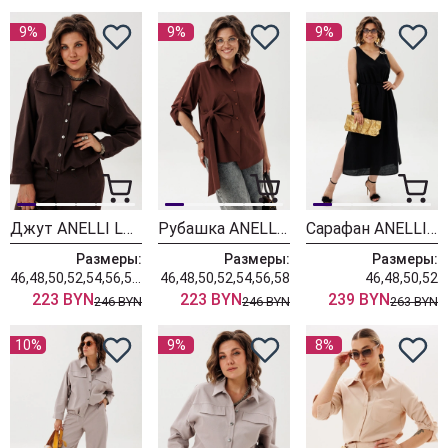
9%
9%
9%
Джут ANELLI LAUREL 1816 горячий шоколад
Рубашка ANELLI LAUREL 1862 шоколадный бант
Сарафан ANELLI LAUREL 1889 черный элегантный
Размеры:
Размеры:
Размеры:
46,48,50,52,54,56,58,60,62
46,48,50,52,54,56,58
46,48,50,52
223 BYN
223 BYN
239 BYN
246 BYN
246 BYN
263 BYN
10%
9%
8%