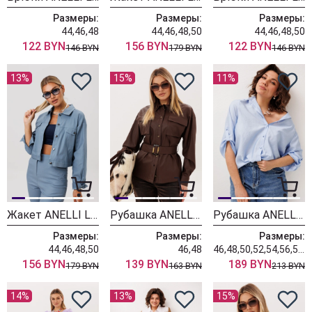
Размеры:
Размеры:
Размеры:
44,46,48
44,46,48,50
44,46,48,50
122 BYN
156 BYN
122 BYN
146 BYN
179 BYN
146 BYN
13%
15%
11%
Жакет ANELLI LAUREL 1565-1 горная роса
Рубашка ANELLI LAUREL 1826 чокалэйт скин
Рубашка ANELLI LAUREL 1663.1 голубика
Размеры:
Размеры:
Размеры:
44,46,48,50
46,48
46,48,50,52,54,56,58,60
156 BYN
139 BYN
189 BYN
179 BYN
163 BYN
213 BYN
14%
13%
15%