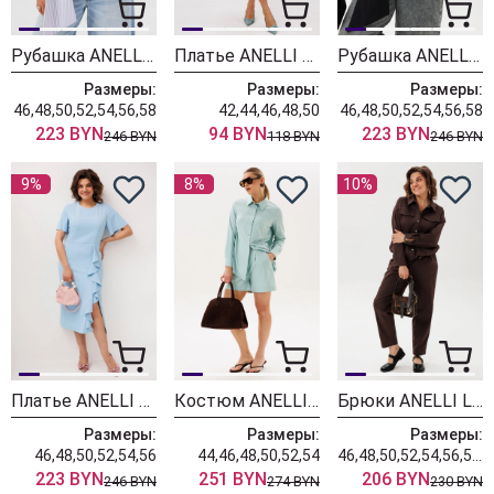
Рубашка ANELLI LAUREL 1862 лаванда бант
Платье ANELLI LAUREL 1651 винтажный голубой
Рубашка ANELLI LAUREL 1862 черный бант
Размеры:
Размеры:
Размеры:
46,48,50,52,54,56,58
42,44,46,48,50
46,48,50,52,54,56,58
223 BYN
94 BYN
223 BYN
246 BYN
118 BYN
246 BYN
9%
8%
10%
Платье ANELLI LAUREL 1796 голубая волна
Костюм ANELLI LAUREL 1372 мятный леденец
Брюки ANELLI LAUREL 1853 горячий шоколад
Размеры:
Размеры:
Размеры:
46,48,50,52,54,56
44,46,48,50,52,54
46,48,50,52,54,56,58,60,62
223 BYN
251 BYN
206 BYN
246 BYN
274 BYN
230 BYN