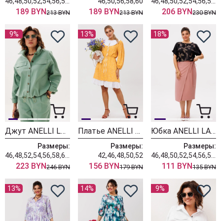
46,48,50,52,54,56,58,60
46,50,56,58,60
46,48,50,52,54,56,58,60,62
189 BYN
189 BYN
206 BYN
213 BYN
213 BYN
230 BYN
9%
13%
18%
Джут ANELLI LAUREL 1816 мягкий изумруд
Платье ANELLI LAUREL 1644 одуванчик
Юбка ANELLI LAUREL 1858 пыльная роза
Размеры:
Размеры:
Размеры:
46,48,52,54,56,58,60,62
42,46,48,50,52
46,48,50,52,54,56,58,60,62
223 BYN
156 BYN
111 BYN
246 BYN
179 BYN
135 BYN
13%
14%
9%