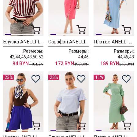
Блузка ANELLI LAUREL 1894 бордо полоска
Сарафан ANELLI LAUREL 1567 коралловый риф
Платье ANELLI LAUREL 1878 голубая фантазия
Размеры:
Размеры:
Размеры:
42,44,46,48,50,52
44,46
44,46,48
94 BYN
172 BYN
189 BYN
118 BYN
196 BYN
213 BYN
23%
23%
11%