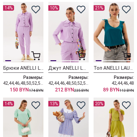
14%
10%
21%
Брюки ANELLI LAUREL 518 лавандовый раф
Джут ANELLI LAUREL 717 лавандовый раф
Топ ANELLI LAUREL 1864 морская волна
Размеры:
Размеры:
Размеры:
42,44,46,48,50,52,54,56,58,60,62
42,44,46,48,50,52,54,56,58,60,62
42,44,46,48
150 BYN
212 BYN
89 BYN
174 BYN
235 BYN
113 BYN
14%
13%
20%