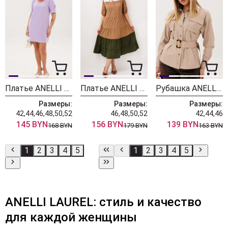
Платье ANELLI LAUREL 1633 сицилийская сирень
Платье ANELLI LAUREL 1847 овсяное печенье
Рубашка ANELLI LAUREL 1826 саванна скин
Размеры:
Размеры:
Размеры:
42,44,46,48,50,52
46,48,50,52
42,44,46
145 BYN
156 BYN
139 BYN
168 BYN
179 BYN
163 BYN
1
2
3
4
5
1
2
3
4
5
ANELLI LAUREL: стиль и качество
для каждой женщины