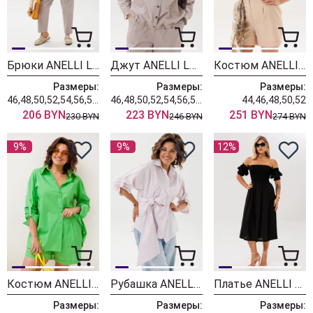
Брюки ANELLI LAUREL 1853 новый бежевый
Джут ANELLI LAUREL 1816 новый бежевый
Костюм ANELLI LAUREL 1372 панна котта
Размеры:
Размеры:
Размеры:
46,48,50,52,54,56,58,60,62
46,48,50,52,54,56,58,60,62
44,46,48,50,52
206 BYN
223 BYN
251 BYN
230 BYN
246 BYN
274 BYN
9%
9%
12%
Костюм ANELLI LAUREL 1392 лайм
Рубашка ANELLI LAUREL 1862 пудра бант
Платье ANELLI LAUREL 1632 блэк лэйди
Размеры:
Размеры:
Размеры: