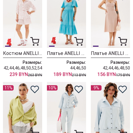
Костюм ANELLI LAUREL 1409 сердечки
Платье ANELLI LAUREL 1866 блу сан
Платье ANELLI LAUREL 1867 льняной цвет
Размеры:
Размеры:
Размеры:
42,44,46,48,50,52,54
44,46,50
42,44,46,48,50
239 BYN
189 BYN
156 BYN
263 BYN
213 BYN
179 BYN
11%
10%
9%