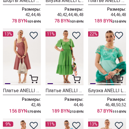
Шорты ANELLI LAUREL 1895 василёк
Блузка ANELLI LAUREL 1875 нежный голубой
Платье ANELLI LAUREL 1878 мятная феерия
Размеры:
Размеры:
Размеры:
42,44,46
40,42,44,46,48
44,46,48
78 BYN
78 BYN
189 BYN
101 BYN
101 BYN
213 BYN
13%
11%
22%
Платье ANELLI LAUREL 1867 лантановый
Платье ANELLI LAUREL 1866 грин сан
Блузка ANELLI LAUREL 1653 бирюзовое кружево
Размеры:
Размеры:
Размеры:
42,46
44,46
46,48,50,52
156 BYN
189 BYN
87 BYN
179 BYN
213 BYN
111 BYN
9%
11%
13%