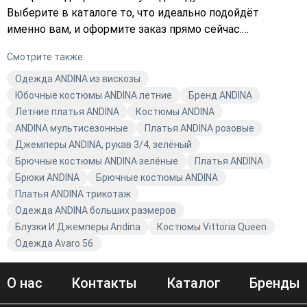
Выберите в каталоге то, что идеально подойдёт
именно вам, и оформите заказ прямо сейчас.
Подберите платье, которое будет соответствовать
Смотрите также:
последним трендам, и станьте звездой любого
мероприятия. Заказывайте качественную одежду от
Одежда ANDINA из вискозы
ANDINA и наслаждайтесь комфортом и стилем каждый
Юбочные костюмы ANDINA летние
Бренд ANDINA
день!
Летние платья ANDINA
Костюмы ANDINA
ANDINA мультисезонные
Платья ANDINA розовые
Джемперы ANDINA, рукав 3/4, зелёный
Брючные костюмы ANDINA зелёные
Платья ANDINA
Брюки ANDINA
Брючные костюмы ANDINA
Платья ANDINA трикотаж
Одежда ANDINA больших размеров
Блузки И Джемперы Andina
Костюмы Vittoria Queen
Одежда Avaro 56
О нас
Контакты
Каталог
Бренды