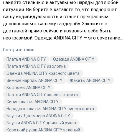
найдёте стильные и актуальные наряды для любой
ситуации. Выберите в каталоге то, что подчеркнёт
вашу индивидуальность и станет прекрасным
дополнением к вашему гардеробу. Закажите с
доставкой прямо сейчас и позвольте себе быть
неотразимой. Одежда ANDINA CITY — это сочетание
качества и трендов. Подберите платье, которое
Смотрите также:
идеально сядет по фигуре и будет соответствовать
вашим предпочтениям. Не упустите возможность
Платья ANDINA CITY
Одежда ANDINA CITY
обновить свой гардероб качественной и модной
Платья ANDINA CITY из хлопка
одеждой от ANDINA CITY. Оформите заказ уже сегодня
Одежда ANDINA CITY красного цвета
и наслаждайтесь комфортом и стилем!
Зимние наряды ANDINA CITY
Жакеты ANDINA CITY
Костюмы ANDINA CITY
Платья ANDINA CITY зелёного цвета
Синие платья ANDINA CITY
Нарядные платья ANDINA CITY синего цвета
Блузки / Джемпера ANDINA CITY
Блузки ANDINA CITY, длинный рукав
Короткий рукав ANDINA CITY зелёный