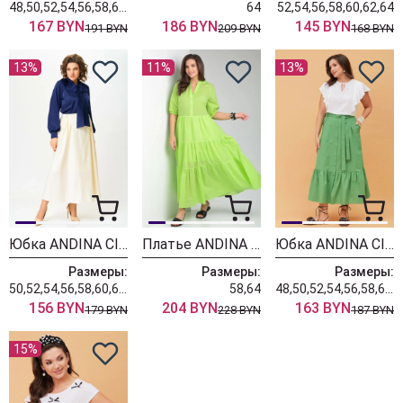
48,50,52,54,56,58,60,62,64
64
52,54,56,58,60,62,64
167 BYN
186 BYN
145 BYN
191 BYN
209 BYN
168 BYN
13%
11%
13%
Юбка ANDINA CITY 1013 молочный
Платье ANDINA CITY 8029-4 лайм
Юбка ANDINA CITY 1008 зелёный
Размеры:
Размеры:
Размеры:
50,52,54,56,58,60,62,64
58,64
48,50,52,54,56,58,60,62,64
156 BYN
204 BYN
163 BYN
179 BYN
228 BYN
187 BYN
15%