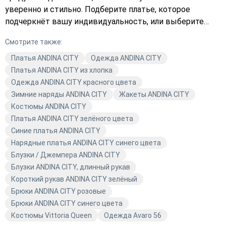
уверенно и стильно. Подберите платье, которое
подчеркнёт вашу индивидуальность, или выберите
верхнюю одежду для прохладных дней. В нашем
Смотрите также:
каталоге вы найдёте всё, что нужно для создания
идеального образа. Оформите заказ прямо сейчас и
Платья ANDINA CITY
Одежда ANDINA CITY
наслаждайтесь комфортом и стилем от Avaro!
Платья ANDINA CITY из хлопка
Одежда ANDINA CITY красного цвета
Зимние наряды ANDINA CITY
Жакеты ANDINA CITY
Костюмы ANDINA CITY
Платья ANDINA CITY зелёного цвета
Синие платья ANDINA CITY
Нарядные платья ANDINA CITY синего цвета
Блузки / Джемпера ANDINA CITY
Блузки ANDINA CITY, длинный рукав
Короткий рукав ANDINA CITY зелёный
Брюки ANDINA CITY розовые
Брюки ANDINA CITY синего цвета
Костюмы Vittoria Queen
Одежда Avaro 56