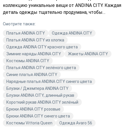
коллекцию уникальные вещи от ANDINA CITY. Каждая
деталь одежды тщательно продумана, чтобы
подчеркнуть ваш стиль и индивидуальность. Не
Смотрите также:
упустите возможность купить качественную одежду
по выгодной цене. Выберите в каталоге Avaro и
Платья ANDINA CITY
Одежда ANDINA CITY
оформите заказ уже сегодня!
Платья ANDINA CITY из хлопка
Одежда ANDINA CITY красного цвета
Зимние наряды ANDINA CITY
Жакеты ANDINA CITY
Костюмы ANDINA CITY
Платья ANDINA CITY зелёного цвета
Синие платья ANDINA CITY
Нарядные платья ANDINA CITY синего цвета
Блузки / Джемпера ANDINA CITY
Блузки ANDINA CITY, длинный рукав
Короткий рукав ANDINA CITY зелёный
Брюки ANDINA CITY розовые
Брюки ANDINA CITY синего цвета
Костюмы Vittoria Queen
Одежда Avaro 56