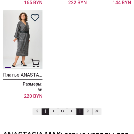
165 BYN
222 BYN
144 BYN
Платье ANASTASIA MAK 1217
Размеры:
56
220 BYN
1
1