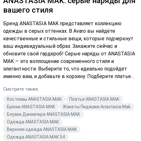
ANASTASIA MAK: серые наряды для
вашего стиля
Бренд ANASTASIA MAK представляет коллекцию
одежды в серых оттенках. В Avaro вы найдёте
качественные и стильные вещи, которые подчеркнут
ваш индивидуальный образ. Закажите сейчас и
обновите свой гардероб! Серые наряды от ANASTASIA
MAK — это воплощение современного стиля и
элегантности. Выберите то, что идеально подойдёт
именно вам, и добавьте в корзину. Подберите платье
или верхнюю одежду, которая станет основой вашего
Смотрите также:
гардероба. Оформите заказ прямо сейчас и
наслаждайтесь комфортом и качеством Avaro.
Костюмы ANASTASIA MAK
Платья ANASTASIA MAK
Брюки ANASTASIA MAK
Жакеты Пиджаки Anastasia Mak
Блузки Джемпера ANASTASIA MAK
Одежда ANASTASIA MAK
Верхняя одежда ANASTASIA MAK
Одежда ANASTASIA MAK 54