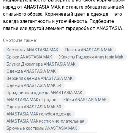
наряд от ANASTASIA MAK и станьте обладательницей
стильного образа. Коричневый цвет в одежде — это
всегда элегантность и утончённость. Подберите
платье или другой элемент гардероба от ANASTASIA
MAK, чтобы ощутить себя настоящей модницей. Не
Смотрите также:
упустите возможность оформить заказ прямо сейчас и
порадовать себя качественной одеждой от известного
Костюмы ANASTASIA MAK
Платья ANASTASIA MAK
бренда.
Брюки ANASTASIA MAK
Жакеты Пиджаки Anastasia Mak
Блузки Джемпера ANASTASIA MAK
Одежда ANASTASIA MAK
Верхняя одежда ANASTASIA MAK
Одежда ANASTASIA MAK 54
Праздничная одежда ANASTASIA MAK
ANASTASIA MAK в Гродно
Юбки ANASTASIA MAK
Одежда ANASTASIA MAK 60
ANASTASIA MAK голубая одежда
ANASTASIA MAK костюмно-плательная
Брючные костюмы ANASTASIA MAK