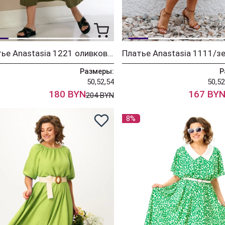
Платье Anastasia 1221 оливковый
Платье Anastasia 1111/з
Размеры:
Р
50,52,54
50,52
180 BYN
167 BY
204 BYN
8%