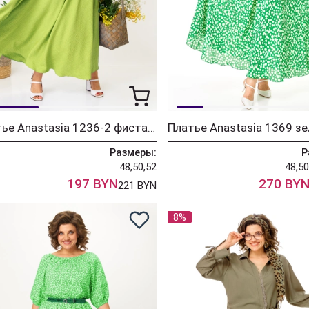
Платье Anastasia 1236-2 фисташковый
Платье Anastasia 1369 з
Размеры:
Р
48,50,52
48,50
197 BYN
270 BY
221 BYN
8%