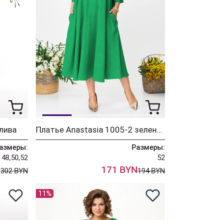
лива
Платье Anastasia 1005-2 зеленый
азмеры:
Размеры:
48,50,52
52
N
171 BYN
302 BYN
194 BYN
11%