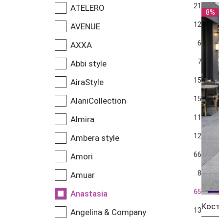
21
ATELERO
8%
12
AVENUE
6
AXXA
7
Abbi style
15
AiraStyle
15
AlaniCollection
11
Almira
12
Ambera style
66
Amori
8
Amuar
65
Anastasia
Кост
13
Angelina & Company