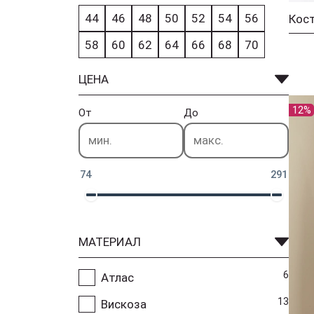
44
46
48
50
52
54
56
Кост
58
60
62
64
66
68
70
ЦЕНА
12%
От
До
74
291
МАТЕРИАЛ
6
Атлас
13
Вискоза