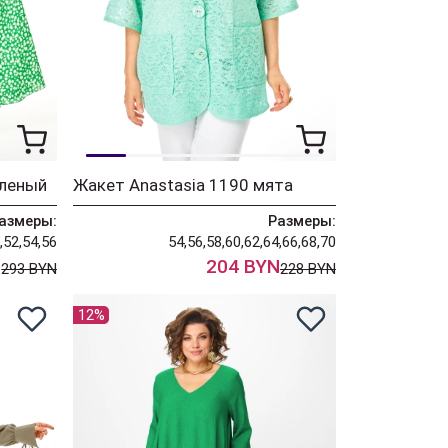
еленый
Жакет Anastasia 1190 мята
азмеры:
Размеры:
,52,54,56
54,56,58,60,62,64,66,68,70
N
204 BYN
293 BYN
228 BYN
12%