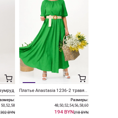
изумруд
Платье Anastasia 1236-2 травяной зеленый
азмеры:
Размеры:
50,52,58
48,50,52,54,56,58,60
N
194 BYN
302 BYN
218 BYN