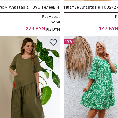
юм Anastasia 1396 зеленый
Размеры:
Р
52,54
279 BYN
147 BY
302 BYN
13%