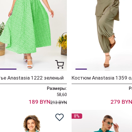
ье Anastasia 1222 зеленый
Костюм Anastasia 1359 о
Размеры:
Р
58,60
189 BYN
279 BY
213 BYN
8%