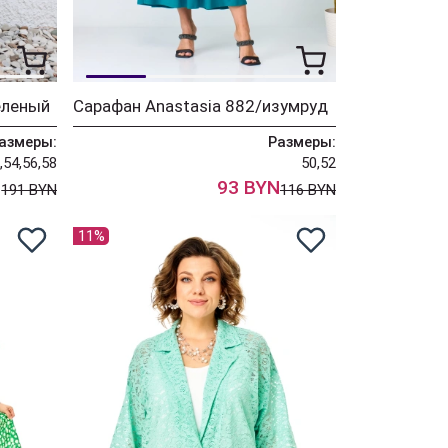
еленый
Сарафан Anastasia 882/изумруд
азмеры:
Размеры:
,54,56,58
50,52
N
93 BYN
191 BYN
116 BYN
11%