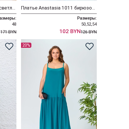
Платье Anastasia 1002/2 светло-зеленый
Платье Anastasia 1011 бирюзовый
азмеры:
Размеры:
48
50,52,54
N
102 BYN
171 BYN
126 BYN
20%