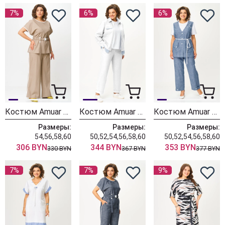
7%
6%
6%
Костюм Amuar 1046-1
Костюм Amuar 1051-1
Костюм Amuar 1049
Размеры:
Размеры:
Размеры:
54,56,58,60
50,52,54,56,58,60
50,52,54,56,58,60
306 BYN
344 BYN
353 BYN
330 BYN
367 BYN
377 BYN
7%
7%
9%