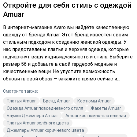
Откройте для себя стиль с одеждой
Amuar
В интернет-магазине Avaro вы найдёте качественную
одежду от бренда Amuar. Этот бренд известен своим
стильным подходом к созданию женской одежды. У
нас представлены платья и верхняя одежда, которые
подчеркнут вашу индивидуальность и стиль. Выберите
размер 56 и добавьте в свой гардероб модные и
качественные вещи. Не упустите возможность
обновить свой образ — закажите прямо сейчас и
оформите заказ на сайте. Подберите платье, которое
Смотрите также:
идеально подойдёт вам, и станьте настоящей иконой
стиля. Avaro — ваш надёжный партнёр в мире моды.
Платья Amuar
Бренд Amuar
Костюмы Amuar
Одежда Amuar повседневного стиля
Жакеты Amuar
Блузки Джемпера Amuar
Amuar костюмно-плательная
Платья Amuar зелёного цвета
Джемперы Amuar коричневого цвета