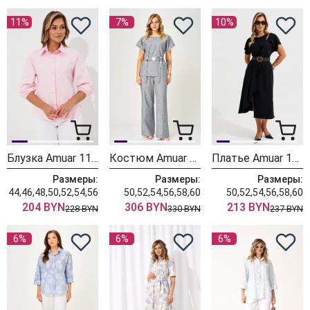
11%
7%
10%
Блузка Amuar 1135 розовый
Костюм Amuar 1046 полоска
Платье Amuar 1044-1
Размеры:
Размеры:
Размеры:
44,46,48,50,52,54,56
50,52,54,56,58,60
50,52,54,56,58,60
204 BYN
306 BYN
213 BYN
228 BYN
330 BYN
237 BYN
6%
6%
6%