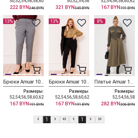
50,52,54,56,58,60
50,52,54,56
52,54,56,58,60,62
222 BYN
321 BYN
167 BYN
246 BYN
345 BYN
191 BYN
13%
13%
8%
Брюки Amuar 1020-1 серый
Брюки Amuar 1020 черный
Платье Amuar 1018
Размеры:
Размеры:
Размеры:
52,54,56,58,60,62
52,54,56,58,60,62
52,54,56,58
167 BYN
167 BYN
282 BYN
191 BYN
191 BYN
306 BYN
1
1