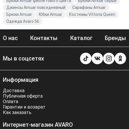
Брюки Amuar фиолетового цвета
Брюки Amuar серые
Джинсы Amuar повседневный
Сарафаны Amuar
Брюки Amuar
Юбки Amuar
Костюмы Vittoria Queen
Одежда Avaro 56
О нас
Контакты
Каталог
Бренды
Мы в соцсетях
Информация
Доставка
Публичная оферта
Оплата
Гарантии и возврат
Как заказать
Интернет-магазин AVARO