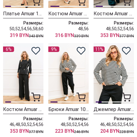
Платье Amuar 1077
Костюм Amuar 1058
Костюм Amuar 1063 изумруд
Размеры:
Размеры:
Размеры:
50,52,54,56,58,60
48,56
48,50,52,54,56
319 BYN
316 BYN
353 BYN
343 BYN
339 BYN
377 BYN
6%
9%
11%
Костюм Amuar 1061
Брюки Amuar 1069
Джемпер Amuar 1068
Размеры:
Размеры:
Размеры:
46,48,50,52,54,56
48,50,52,54,56
46,48,50,52,54,56
353 BYN
223 BYN
204 BYN
377 BYN
246 BYN
228 BYN