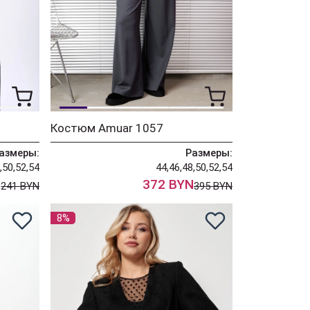
Костюм Amuar 1057
азмеры:
Размеры:
,50,52,54
44,46,48,50,52,54
N
372 BYN
241 BYN
395 BYN
8%