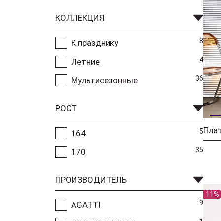
КОЛЛЕКЦИЯ
8
К празднику
4
Летние
36
Мультисезонные
РОСТ
Пла
5
164
35
170
ПРОИЗВОДИТЕЛЬ
11%
9
AGATTI