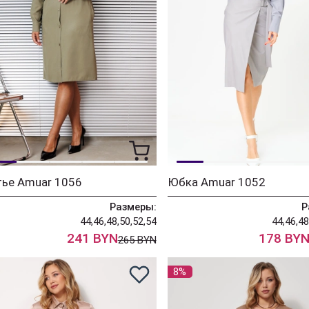
тье Amuar 1056
Юбка Amuar 1052
Размеры:
Р
44,46,48,50,52,54
44,46,48
241 BYN
178 BY
265 BYN
8%