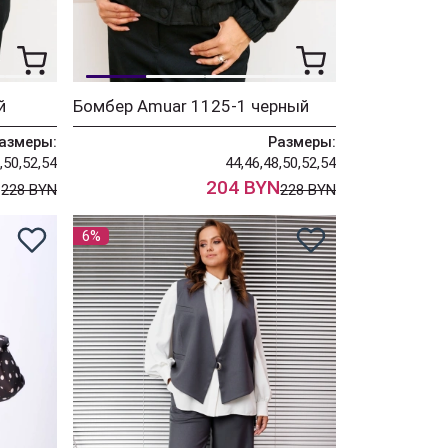
й
Бомбер Amuar 1125-1 черный
азмеры:
Размеры:
,50,52,54
44,46,48,50,52,54
N
204 BYN
228 BYN
228 BYN
6%