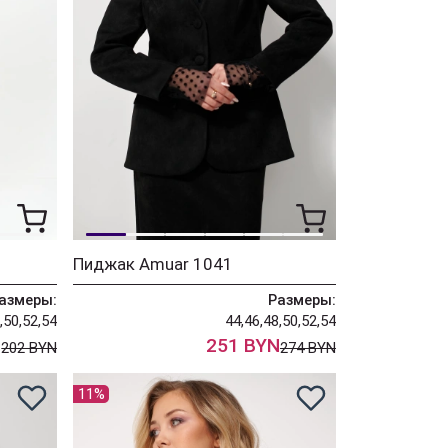
Пиджак Amuar 1041
азмеры:
Размеры:
,50,52,54
44,46,48,50,52,54
N
251 BYN
202 BYN
274 BYN
11%