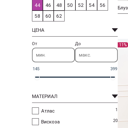
44
46
48
50
52
54
56
Блуз
58
60
62
ЦЕНА
От
До
11%
145
399
МАТЕРИАЛ
1
Атлас
20
Вискоза