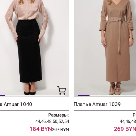
а Amuar 1040
Платье Amuar 1039
Размеры:
Р
44,46,48,50,52,54
44,46,48
184 BYN
269 BY
207 BYN