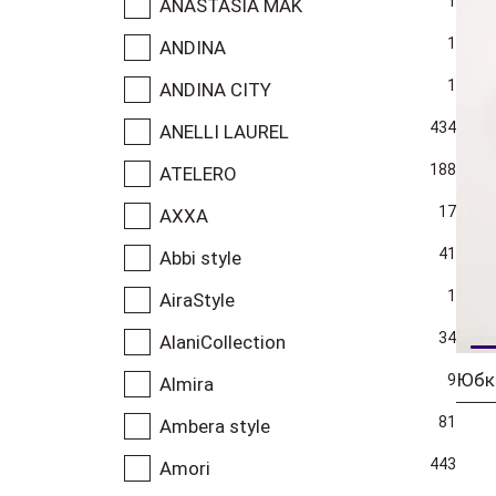
1
ANASTASIA MAK
1
ANDINA
1
ANDINA CITY
434
ANELLI LAUREL
188
ATELERO
17
AXXA
41
Abbi style
1
AiraStyle
34
AlaniCollection
Юбк
9
Almira
81
Ambera style
443
Amori