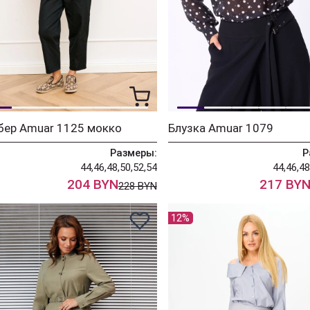
бер Amuar 1125 мокко
Блузка Amuar 1079
Размеры:
Р
44,46,48,50,52,54
44,46,48
204 BYN
217 BY
228 BYN
12%