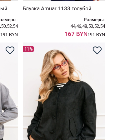
вый
Блузка Amuar 1133 голубой
азмеры:
Размеры:
,50,52,54
44,46,48,50,52,54
N
167 BYN
191 BYN
191 BYN
11%