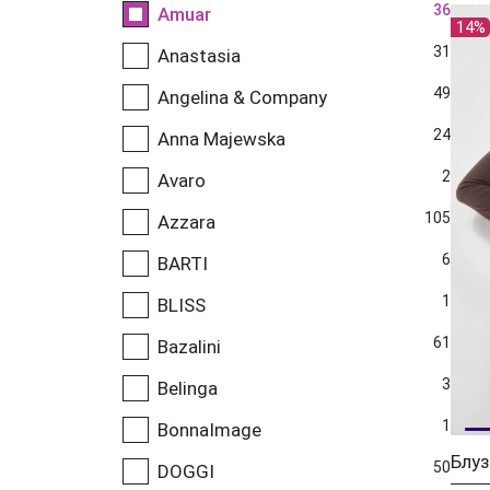
36
Amuar
14%
31
Anastasia
49
Angelina & Company
24
Anna Majewska
2
Avaro
105
Azzara
6
BARTI
1
BLISS
61
Bazalini
3
Belinga
1
BonnaImage
Блуз
50
DOGGI