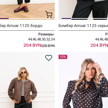
бер Amuar 1125 бордо
Бомбер Amuar 1125 серы
Размеры:
Р
44,46,48,50,52,54
44,46,48
204 BYN
204 BY
228 BYN
10%