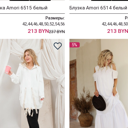
ка Amori 6515 белый
Блузка Amori 6514 белый
Размеры:
Р
42,44,46,48,50,52,54,56
42,44,46,48,50
213 BYN
213 BY
237 BYN
5%