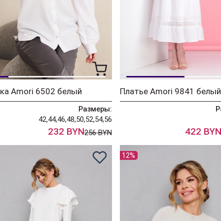
ка Amori 6502 белый
Платье Amori 9841 белый
Размеры:
Р
42,44,46,48,50,52,54,56
232 BYN
422 BY
256 BYN
12%