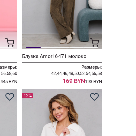
Блузка Amori 6471 молоко
азмеры:
Размеры:
56,58,60
42,44,46,48,50,52,54,56,58
N
169 BYN
445 BYN
193 BYN
12%