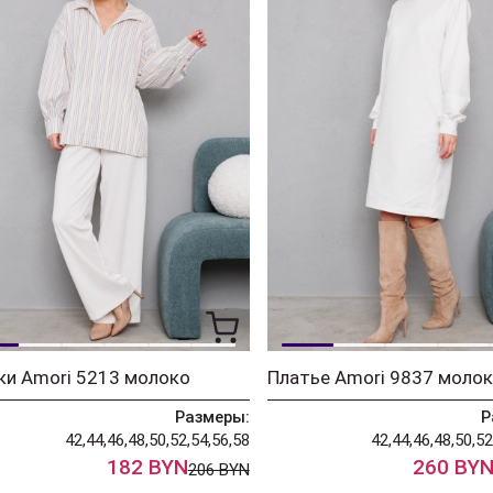
ки Amori 5213 молоко
Платье Amori 9837 моло
Размеры:
Р
42,44,46,48,50,52,54,56,58
42,44,46,48,50,52
182 BYN
260 BY
206 BYN