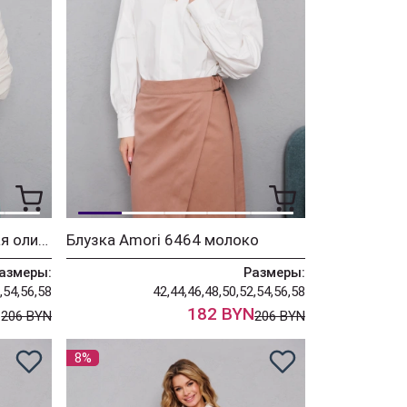
Блузка Amori 6465 светлая оливка
Блузка Amori 6464 молоко
азмеры:
Размеры:
,54,56,58
42,44,46,48,50,52,54,56,58
N
182 BYN
206 BYN
206 BYN
8%