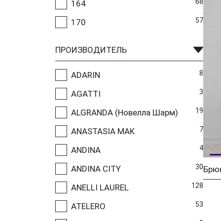
68
164
57
170
ПРОИЗВОДИТЕЛЬ
8
ADARIN
3
AGATTI
19
ALGRANDA (Новелла Шарм)
7
ANASTASIA MAK
4
ANDINA
30
ANDINA CITY
Брю
128
ANELLI LAUREL
53
ATELERO