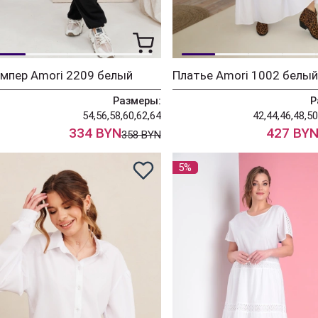
мпер Amori 2209 белый
Платье Amori 1002 белый
Размеры:
Р
54,56,58,60,62,64
42,44,46,48,50
334 BYN
427 BY
358 BYN
5%