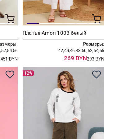
Платье Amori 1003 белый
азмеры:
Размеры:
,52,54,56
42,44,46,48,50,52,54,56
N
269 BYN
451 BYN
293 BYN
12%