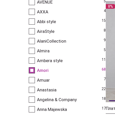
5
AVENUE
8%
4
AXXA
15
Abbi style
8
AiraStyle
9
AlaniCollection
5
Almira
11
Ambera style
68
Amori
7
Amuar
22
Anastasia
18
Angelina & Company
Плат
17
Anna Majewska