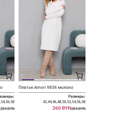
ко
Платье Amori 9836 молоко
азмеры:
Размеры:
,54,56,58
42,44,46,48,50,52,54,56,58
N
260 BYN
284 BYN
284 BYN