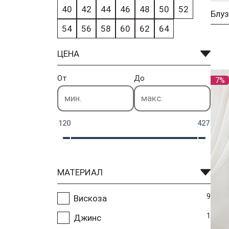
40
42
44
46
48
50
52
Блуз
54
56
58
60
62
64
ЦЕНА
От
До
7%
120
427
МАТЕРИАЛ
9
Вискоза
1
Джинс