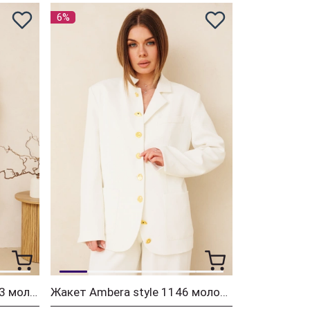
6%
Костюм Ambera style 2163 молоко
Жакет Ambera style 1146 молоко