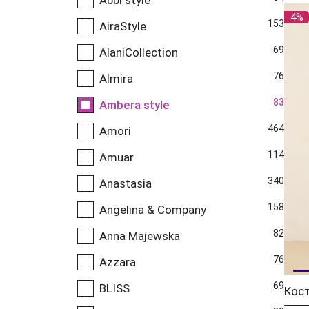
4%
153
AiraStyle
69
AlaniCollection
76
Almira
83
Ambera style
464
Amori
114
Amuar
340
Anastasia
158
Angelina & Company
82
Anna Majewska
76
Azzara
69
BLISS