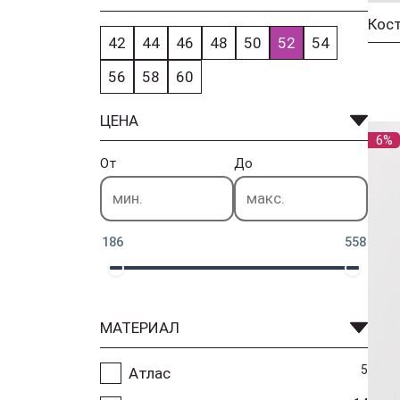
42
44
46
48
50
52
54
56
58
60
ЦЕНА
6%
От
До
186
558
МАТЕРИАЛ
5
Атлас