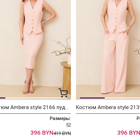
Костюм Ambera style 2166 пудра
Размеры:
Р
52
396 BYN
396 BY
419 BYN