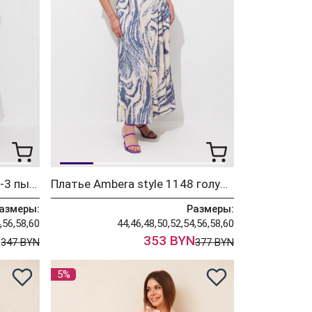
Платье Ambera style 1148-3 пыльная роза
Платье Ambera style 1148 голубые волны
азмеры:
Размеры:
,56,58,60
44,46,48,50,52,54,56,58,60
N
353 BYN
347 BYN
377 BYN
5%