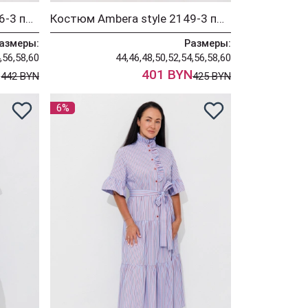
Костюм Ambera style 2156-3 пыльная роза
Костюм Ambera style 2149-3 пыльная роза
азмеры:
Размеры:
,56,58,60
44,46,48,50,52,54,56,58,60
N
401 BYN
442 BYN
425 BYN
6%