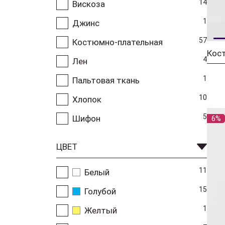
14
Вискоза
1
Джинс
57
Костюмно-плательная
4
Лен
1
Пальтовая ткань
10
Хлопок
5
Шифон
6%
ЦВЕТ
11
Белый
15
Голубой
1
Желтый