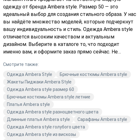
одежду от бренда Ambera style. Размер 50 — это
идеальный выбор для создания стильного образа. У нас
вы найдёте множество моделей, которые подчеркнут
вашу индивидуальность и стиль. Одежда Ambera style
отличается высоким качеством и актуальным
дизайном. Выберите в каталоге то, что подходит
именно вам, и оформите заказ прямо сейчас. Не
упустите возможность обновить свой гардероб
Смотрите также:
стильной и качественной одеждой. Закажите с
доставкой и получите свой заказ быстро и удобно.
Одежда Ambera Style
Брючные костюмы Ambera style
Жакеты Пиджаки Ambera Style
Одежда Ambera style размер 60
Брючные костюмы Ambera style летние
Платья Ambera style
Одежда Ambera style разноцветного цвета
Длинные платья Ambera style
Сарафаны Ambera style
Одежда Ambera style голубого цвета
Одежда Ambera style из вискозы