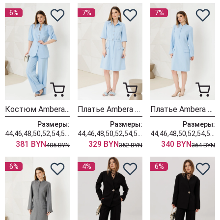
6%
7%
7%
Костюм Ambera style 2149 голубой
Платье Ambera style 1140 голубой
Платье Ambera style 1139-1 голубой
Размеры:
Размеры:
Размеры:
44,46,48,50,52,54,56,58,60
44,46,48,50,52,54,56,58,60
44,46,48,50,52,54,56,58,60
381 BYN
329 BYN
340 BYN
405 BYN
352 BYN
364 BYN
6%
4%
6%