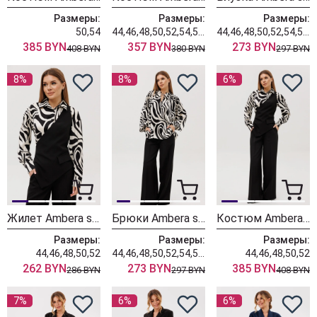
Размеры:
Размеры:
Размеры:
50,54
44,46,48,50,52,54,56,58,60
44,46,48,50,52,54,56,58
385 BYN
357 BYN
273 BYN
408 BYN
380 BYN
297 BYN
8%
8%
6%
Жилет Ambera style 1046 черный
Брюки Ambera style 1125-1
Костюм Ambera style 3012
Размеры:
Размеры:
Размеры:
44,46,48,50,52
44,46,48,50,52,54,56,58,60
44,46,48,50,52
262 BYN
273 BYN
385 BYN
286 BYN
297 BYN
408 BYN
7%
6%
6%