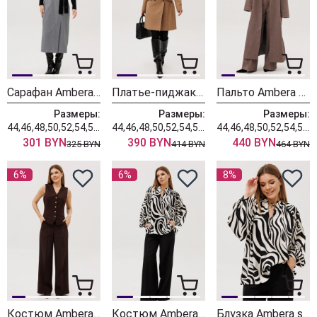
Сарафан Ambera style 1132-1
Платье-пиджак Ambera style 1135-1
Пальто Ambera style 1105-3
Размеры:
Размеры:
Размеры:
44,46,48,50,52,54,56,58,60
44,46,48,50,52,54,56,58,60
44,46,48,50,52,54,56,58,60
301 BYN
390 BYN
440 BYN
325 BYN
414 BYN
464 BYN
6%
6%
8%
Костюм Ambera style 2139
Костюм Ambera style 2135-3
Блузка Ambera style 1128-3