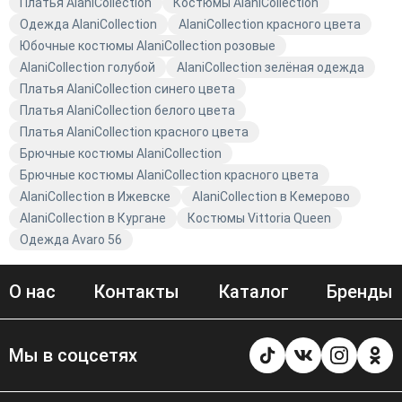
Платья AlaniCollection
Костюмы AlaniCollection
Одежда AlaniCollection
AlaniCollection красного цвета
Юбочные костюмы AlaniCollection розовые
AlaniCollection голубой
AlaniCollection зелёная одежда
Платья AlaniCollection синего цвета
Платья AlaniCollection белого цвета
Платья AlaniCollection красного цвета
Брючные костюмы AlaniCollection
Брючные костюмы AlaniCollection красного цвета
AlaniCollection в Ижевске
AlaniCollection в Кемерово
AlaniCollection в Кургане
Костюмы Vittoria Queen
Одежда Avaro 56
О нас
Контакты
Каталог
Бренды
Мы в соцсетях