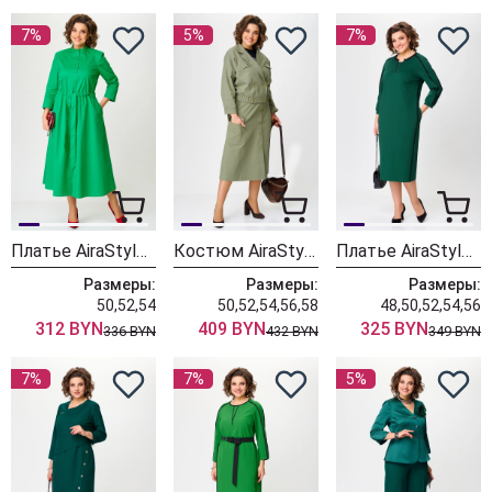
7%
5%
7%
Платье AiraStyle 24421 зеленый
Костюм AiraStyle 24116
Платье AiraStyle 24411А
Размеры:
Размеры:
Размеры:
50,52,54
50,52,54,56,58
48,50,52,54,56
312 BYN
409 BYN
325 BYN
336 BYN
432 BYN
349 BYN
7%
7%
5%