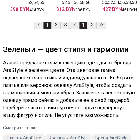
52,54,56
52,54,56,58,60
50,52,54,56,58,60
390 BYN
312 BYN
427 BYN
414 BYN
336 BYN
451 BYN
1
1
Зелёный — цвет стиля и гармонии
AvaraO предлагает вам коллекцию одежды от бренда
AiraStyle в зелёном цвете. Эта цветовая гамма
подчеркнёт ваш стиль и индивидуальность. Выберите
платье или верхнюю одежду AiraStyle, чтобы создать
гармоничный и модный образ. Закажите качественную
одежду прямо сейчас и добавьте её в свой гардероб.
Подберите платье или куртку, которые подчеркнут
вашу фигуру и стиль. Не упустите возможность
приобрести стильную одежду от AiraStyle. Оформите
Смотрите также:
заказ уже сегодня и наслаждайтесь комфортом и
качеством. Avaro — ваш надёжный партнёр в мире
Платья AiraStyle
Костюмы AiraStyle
Бренд AiraStyle