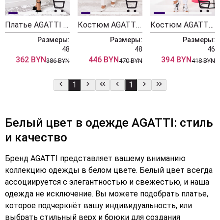
Платье AGATTI 5888 черный+белым горохом
Костюм AGATTI 5652
Костюм AGATTI 5336 белый
Размеры:
Размеры:
Размеры:
48
48
46
362 BYN
446 BYN
394 BYN
386 BYN
470 BYN
418 BYN
1
1
Белый цвет в одежде AGATTI: стиль
и качество
Бренд AGATTI представляет вашему вниманию
коллекцию одежды в белом цвете. Белый цвет всегда
ассоциируется с элегантностью и свежестью, и наша
одежда не исключение. Вы можете подобрать платье,
которое подчеркнёт вашу индивидуальность, или
выбрать стильный верх и брюки для создания