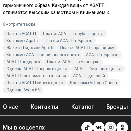
гармоничного образа. Каждая вещь от AGATTI
отличается высоким качеством и вниманием к
деталям. Мы используем только лучшие материалы и
Смотрите также:
следим за каждым этапом производства, чтобы вы
могли чувствовать себя уверенно и комфортно.
Платья AGATTI
Платья AGATTI голубого цвета
Заказывайте одежду AGATTI прямо сейчас и
Костюмы Agatti
Платья AGATTI в Бресте
наслаждайтесь её качеством и стилем!
Жакеты Пиджаки Agatti
Платья AGATTI к празднику
Костюмы AGATTI коричневого цвета
AGATTI в Бресте
AGATTI недорого
Платья AGATTI в Барнауле
Одежда AGATTI чёрного цвета
AGATTI бежевого цвета
AGATTI костюмно-плательная
AGATTI деловой
Платья AGATTI синего цвета
Костюмы Vittoria Queen
Одежда Avaro 56
О нас
Контакты
Каталог
Бренды
Мы в соцсетях