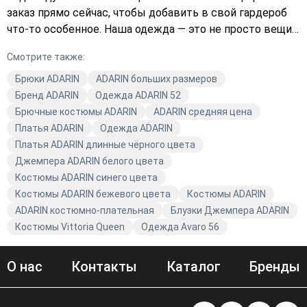
заказ прямо сейчас, чтобы добавить в свой гардероб
что-то особенное. Наша одежда — это не просто вещи,
это ваш личный стиль, который заслуживает внимания.
Смотрите также:
Закажите с доставкой и наслаждайтесь комфортом и
качеством Avaro.
Брюки ADARIN
ADARIN больших размеров
Бренд ADARIN
Одежда ADARIN 52
Брючные костюмы ADARIN
ADARIN средняя цена
Платья ADARIN
Одежда ADARIN
Платья ADARIN длинные чёрного цвета
Джемпера ADARIN белого цвета
Костюмы ADARIN синего цвета
Костюмы ADARIN бежевого цвета
Костюмы ADARIN
ADARIN костюмно-плательная
Блузки Джемпера ADARIN
Костюмы Vittoria Queen
Одежда Avaro 56
О нас
Контакты
Каталог
Бренды