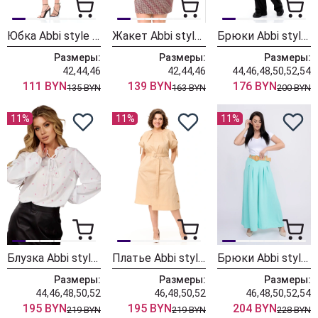
Юбка Abbi style 5019.2 бежевый
Жакет Abbi style 5019.2 бежевый
Брюки Abbi style 2005 чёрные
Размеры:
Размеры:
Размеры:
42,44,46
42,44,46
44,46,48,50,52,54
111 BYN
139 BYN
176 BYN
135 BYN
163 BYN
200 BYN
11%
11%
11%
Блузка Abbi style 2311 белый
Платье Abbi style 1026
Брюки Abbi style 2030 бирюзовый
Размеры:
Размеры:
Размеры:
44,46,48,50,52
46,48,50,52
46,48,50,52,54
195 BYN
195 BYN
204 BYN
219 BYN
219 BYN
228 BYN