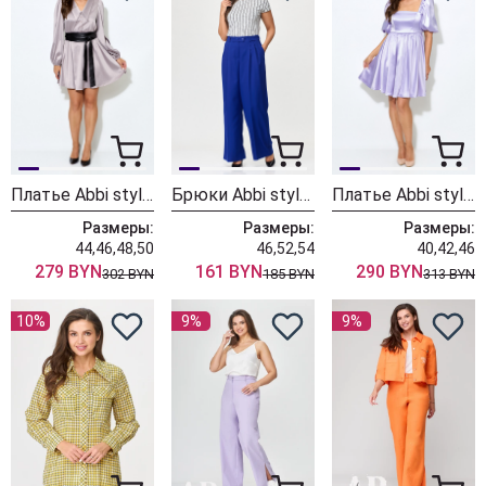
Платье Abbi style 1017 какао
Брюки Abbi style 2001 ультрамарин
Платье Abbi style 1007 лаванда
Размеры:
Размеры:
Размеры:
44,46,48,50
46,52,54
40,42,46
279 BYN
161 BYN
290 BYN
302 BYN
185 BYN
313 BYN
10%
9%
9%