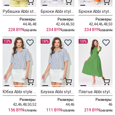
Рубашка Abbi style 4016 желтая клетка
Брюки Abbi style 2009 лиловый
Брюки Abbi style 2009 манго
Размеры:
Размеры:
Размеры:
44,46,48
42,44,46,50
42,44,46,48,50
228 BYN
234 BYN
234 BYN
252 BYN
258 BYN
258 BYN
13%
18%
10%
Юбка Abbi style 3002 белый
Блузка Abbi style 4019 белый
Платье Abbi style 1013 зелёный
Размеры:
Размеры:
Размеры:
42,46,48,50,52
44,46
46
156 BYN
111 BYN
219 BYN
179 BYN
135 BYN
243 BYN