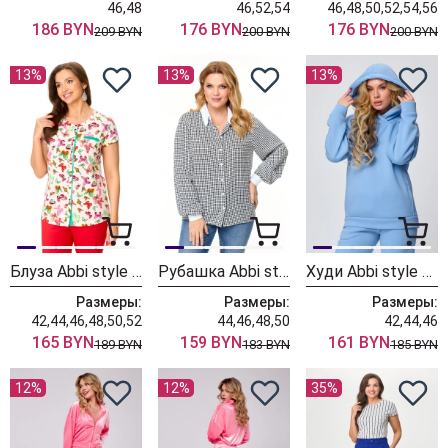
46,48
46,52,54
46,48,50,52,54,56
186 BYN
176 BYN
176 BYN
209 BYN
200 BYN
200 BYN
13%
13%
13%
Блуза Abbi style 4041 белый
Рубашка Abbi style 4024 гусиная лапка
Худи Abbi style 4026 голубой
Размеры:
Размеры:
Размеры:
42,44,46,48,50,52
44,46,48,50
42,44,46
165 BYN
159 BYN
161 BYN
189 BYN
183 BYN
185 BYN
12%
12%
35%