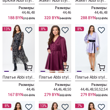
Брюки Abbi style 2015 графитовый
Жакет Abbi style 6006 черный
Жакет Abbi style 6008 бежевый
Размеры:
Размеры:
Размеры:
44,46,48
44,46
44,46,48
188 BYN
320 BYN
288 BYN
212 BYN
344 BYN
312 BYN
13%
8%
8%
Платье Abbi style 1023 графит
Платье Abbi style 1017 вишня
Платье Abbi style 1017 лаванда
Размеры:
Размеры:
Размеры:
44,46
44,46,48,50
44,46,48,50,52,54
167 BYN
279 BYN
279 BYN
191 BYN
302 BYN
302 BYN
8%
13%
7%