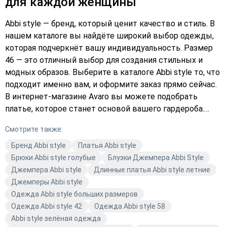
для каждой женщины
Abbi style — бренд, который ценит качество и стиль. В
нашем каталоге вы найдёте широкий выбор одежды,
которая подчеркнёт вашу индивидуальность. Размер
46 — это отличный выбор для создания стильных и
модных образов. Выберите в каталоге Abbi style то, что
подходит именно вам, и оформите заказ прямо сейчас.
В интернет-магазине Avaro вы можете подобрать
платье, которое станет основой вашего гардероба.
Одежда Abbi style — это сочетание актуальных трендов
Смотрите также:
и высокого качества. Не упустите возможность
обновить свой гардероб и купить одежду, которая
Бренд Abbi style
Платья Abbi style
будет радовать вас каждый день. Добавьте в корзину
Брюки Abbi style голубые
Блузки Джемпера Abbi Style
стильные вещи от Abbi style и наслаждайтесь
Джемпера Abbi style
Длинные платья Abbi style летние
комфортом и модой.
Джемперы Abbi style
Одежда Abbi style больших размеров
Одежда Abbi style 42
Одежда Abbi style 58
Abbi style зелёная одежда