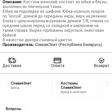
Описание:
Костюм женский, состоит из юбки и блузы,
выполнен из плательной ткани
Юбка на подкладке из шифона. Юбка-колокол, покроя
по "косой", длиной до середины икры, верх на резинке.
Блуза с цельнокроеным рукавом, длиной 7/8; спинка со
средним швом; перед со складкой и завязками на
талии справа. Вырез горловины округлый, окантован
бейкой.
В качестве декора съемный цветок.
*Возможно отличие фото по оттенку связанное с
Производитель:
СлавияЭлит (Республика Беларусь)
разной цветопередачей монитора*
БЛУЗА:
Ширина рукава под проймой 1/2: р.48-25см, р.50-25,5см,
Доставка
Оплата
Возврат
р.52-26см, р.54-26,5см, р.56-27см (допуск (+-) 0,5см)
Ширина рукава по низу 1/2: р.48-15см, р.50-15,5см, р.52-
16см, р.54-16,5см, р.56-17см (допуск (+-) 0,5см)
Связанные разделы каталога
Длина по центру спинки : р.48,50,52 - 54,5см, р.54,56 -
СлавияЭлит
Костюмы
56,5см (допуск (+-) 1см)
СлавияЭлит
Бренд
Длина плеча от горловины до низа рук: р.48,50,52 - 57см,
Бренд и категория
р.54,56 - 59см (допуск (+-) 1см)
Ширина по груди 1/2 р.48-58см, р.50-60см, р.52-62см,
р.54-64см, р.56-66см (допуск (+-) 1см)
Вопросы
Ширина по талии 1/2: р.48-54см, р.50-56см, р.52-58см,