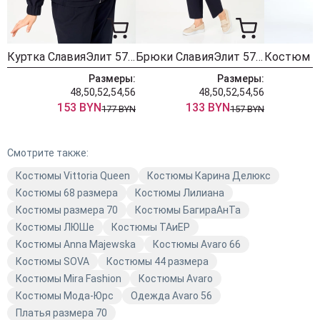
Куртка СлавияЭлит 571 синий
Брюки СлавияЭлит 572 синий
Размеры:
Размеры:
48,50,52,54,56
48,50,52,54,56
153 BYN
133 BYN
177 BYN
157 BYN
Смотрите также:
Костюмы Vittoria Queen
Костюмы Карина Делюкс
Костюмы 68 размера
Костюмы Лилиана
Костюмы размера 70
Костюмы БагираАнТа
Костюмы ЛЮШе
Костюмы TAиЕР
Костюмы Anna Majewska
Костюмы Avaro 66
Костюмы SOVA
Костюмы 44 размера
Костюмы Mira Fashion
Костюмы Avaro
Костюмы Мода-Юрс
Одежда Avaro 56
Платья размера 70