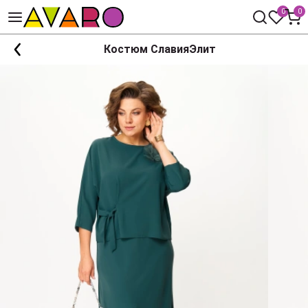
0
0
Костюм СлавияЭлит