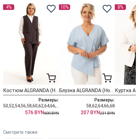
4%
10%
8%
Костюм ALGRANDA (Новелла Шарм) 4171
Блузка ALGRANDA (Новелла Шарм) 4159-8
Размеры:
Размеры:
50,52,54,56,58,60,62,64,66,68,70
58,62,64,66,68
576 BYN
207 BYN
600 BYN
231 BYN
Смотрите также: