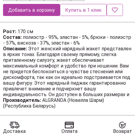
Добавить в корзину
Купить в 1 клик
Рост:
170 см
Состав:
полиэстр - 95%, эластан - 5%, брюки - полиэстр
- 57%, вискоза - 37%, эластан - 6%
Описание:
Этот женский нарядный жакет представлен
в ярких тонах. Благодаря своему прямому, слегка
приталенному силуэту, жакет обеспечивает
максимальный комфорт и удобство при ношении. Вам
не придется беспокоиться о чувстве стеснения или
дискомфорта, так как он идеально подстраивается под
вашу фигуру. Этот нарядный пиджак гарантированно
привлечет внимание и подчеркнет вашу
индивидуальность. Он доступен в больших размерах и
подходит для женщин с разными типами фигуры. Вы
Производитель:
ALGRANDA (Новелла Шарм)
сможете выглядеть модно и элегантно независимо от
(Республика Беларусь)
своего размера. На жакете обработан воротник шалька
и карманы в фигурных рельефах. Жакет на подкладке с
длинным рукавом. Застежка на декоративный крючок.
Длина изделия (см): 80 Длина рукава (см):62
Доставка
Оплата
Возврат