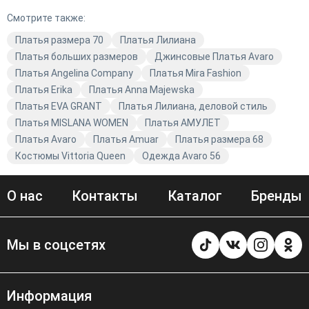
Смотрите также:
Платья размера 70
Платья Лилиана
Платья больших размеров
Джинсовые Платья Avaro
Платья Angelina Company
Платья Mira Fashion
Платья Erika
Платья Anna Majewska
Платья EVA GRANT
Платья Лилиана, деловой стиль
Платья MISLANA WOMEN
Платья АМУЛЕТ
Платья Avaro
Платья Amuar
Платья размера 68
Костюмы Vittoria Queen
Одежда Avaro 56
О нас
Контакты
Каталог
Бренды
Мы в соцсетях
Информация