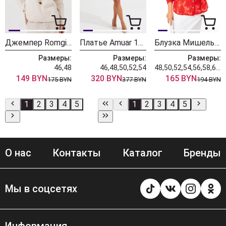
Джемпер Romgil РВ0435-ВИ5 ванильный
Платье Amuar 1136
Блузка Мишель Шик 802 красный
Размеры:
Размеры:
Размеры:
46,48
46,48,50,52,54
48,50,52,54,56,58,60,62
149 BYN
320 BYN
165 BYN
175 BYN
377 BYN
194 BYN
1
2
3
4
5
1
2
3
4
5
О нас
Контакты
Каталог
Бренды
Мы в соцсетях