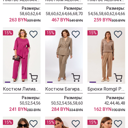
Размеры:
Размеры:
Размеры:
58,60,62,64
58,60,62,64,66,68,70
54,56,58,60,62,64,66
263 BYN
467 BYN
259 BYN
309 BYN
549 BYN
305 BYN
15%
15%
15%
Костюм Лилиана 1556 бургунди
Костюм БагираАнТа 1125 бежевый
Брюки Romgil РТ0202-ВИ5 бежевый
Размеры:
Размеры:
Размеры:
50,52,54,56
50,52,54,56,58,60
42,44,46,48
241 BYN
284 BYN
162 BYN
283 BYN
334 BYN
190 BYN
15%
15%
15%