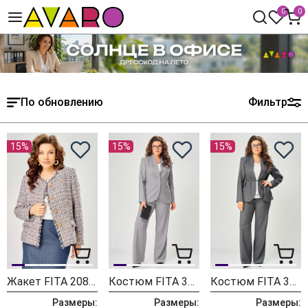
0
0
По обновлению
Фильтр
15%
15%
15%
Жакет FITA 20803 бежевый + деним
Костюм FITA 3402 серо-бежевый
Костюм FITA 3401 графитовый
Размеры:
Размеры:
Размеры: