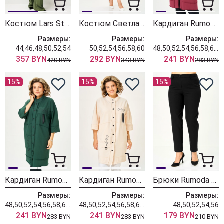
Костюм Lars Style 1247/1 оттенки хвои
Костюм Светлана-Стиль 2380 розовый
Кардиган Rumoda 2019 бордовый
Размеры:
Размеры:
Размеры:
44,46,48,50,52,54
50,52,54,56,58,60
48,50,52,54,56,58,60,62
357 BYN
292 BYN
241 BYN
420 BYN
343 BYN
283 BYN
15%
15%
15%
Кардиган Rumoda 2019 темно-зеленый
Кардиган Rumoda 2019 экрю
Брюки Rumoda 2289 черные
Размеры:
Размеры:
Размеры:
48,50,52,54,56,58,60,62
48,50,52,54,56,58,60,62
48,50,52,54,56
241 BYN
241 BYN
179 BYN
283 BYN
283 BYN
210 BYN