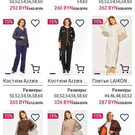
50,52,54,56,58,60
54,60
50,52,54,56,58,60
292 BYN
260 BYN
262 BYN
343 BYN
306 BYN
308 BYN
15%
15%
15%
Костюм Azzara 10069
Костюм Azzara 10063
Платье LAIKONY L-774-1 молочный
Размеры:
Размеры:
Размеры:
50,52,54,56,58,60
50,52,54,56,58,60
44,46,48,50,52
265 BYN
326 BYN
287 BYN
312 BYN
384 BYN
338 BYN
15%
15%
15%