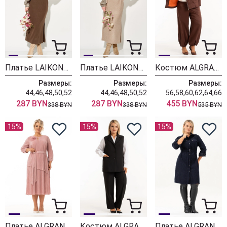
Платье LAIKONY L-774 бежевый+шоколад
Платье LAIKONY L-774 бежевый
Костюм ALGRANDA (Новелла Шарм) 4127-6
Размеры:
Размеры:
Размеры:
44,46,48,50,52
44,46,48,50,52
56,58,60,62,64,66
287 BYN
287 BYN
455 BYN
338 BYN
338 BYN
535 BYN
15%
15%
15%
Платье ALGRANDA (Новелла Шарм) 4110-3
Костюм ALGRANDA (Новелла Шарм) 4181
Платье ALGRANDA (Новелла Шарм) 4176