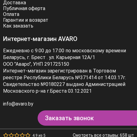
время года. Не забывайте и об аксессуарах — они
Доставка
играют важную роль в создании образа. В магазине
Публичная оферта
Оплата
Avaro вы найдёте широкий выбор сумок, шарфов, шляп
Гарантии и возврат
и других аксессуаров, которые дополнят ваш образ и
Как заказать
сделают его ещё более выразительным. Выбирайте
качественную модную одежду в интернет-магазине
Интернет-магазин AVARO
Avaro и будьте уверены в себе и своём стиле!
Ежедневно с 9.00 до 17.00 по московскому времени
Беларусь, г. Брест . ул. Карьерная 12А/1
ООО "Аваро", УНП 291725150
Интернет-магазин зарегистрирован в Торговом
реестре Республики Беларусь №371414 от 14.03.17г.
Свидетельство №0180227 выдано Администрацией
Московского р-на г.Бреста 03.12.2021
info@avaro.by
Заказать звонок
Смотреть все отзывы: 658 шт
4.9 из 5