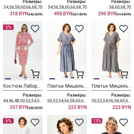
Размеры:
Размеры:
Размеры:
54,56,58,60,66,68,70
54,56,58,60,66,68,70
58,60,68,70
318 BYN
498 BYN
290 BYN
342 BYN
521 BYN
314 BYN
6%
Костюм Лаборатория Моды К 1030115
Платье Мишель Шик 2181 деним
Платье Мишель Шик 2181 мокрый асфальт
Размеры:
Размеры:
Размеры:
44,46,48,50,52,54,56,58,60,62,64,66,68
50,52,54,56,58,60,62,64,66,68,70
50,52,54,56,58,60,62,64,66,68,70
357 BYN
223 BYN
223 BYN
380 BYN
6%
13%