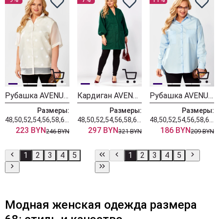
Рубашка AVENUE 0352
Кардиган AVENUE 0351
Рубашка AVENUE 0343-1
Размеры:
Размеры:
Размеры:
48,50,52,54,56,58,60,62,64,66,68,70,72
48,50,52,54,56,58,60,62,64,66,68,70,72
48,50,52,54,56,58,60,62,64,66,68,70,72
223 BYN
297 BYN
186 BYN
246 BYN
321 BYN
209 BYN
1
2
3
4
5
1
2
3
4
5
Модная женская одежда размера