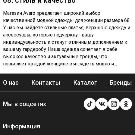
68: стиль и качество
Магазин Avaro предлагает широкий выбор
качественной модной одежды для женщин размера 68.
У нас вы найдёте стильные платья, верхнюю одежду и
аксессуары, которые подчеркнут вашу
индивидуальность и станут отличным дополнением к
вашему гардеробу. Наша одежда сочетает в себе
высокое качество и актуальные тренды, что
позволяет каждой женщине выглядеть модно и
элегантно. В нашем ассортименте представлены
разнообразные модели платьев: от классических до
О нас
Контакты
Каталог
Бренды
современных и дерзких. Вы сможете подобрать
идеальный вариант для любого случая — будь то
деловая встреча, романтический ужин или вечеринка.
Мы в соцсетях
Верхняя одежда в магазине Avaro также отличается
высоким качеством и стильным дизайном. Куртки,
пальто и тренчи из нашей коллекции станут
Информация
незаменимыми элементами вашего гардероба в любое