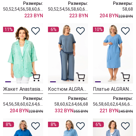
Размеры:
Размеры:
Размеры:
50,52,54,56,58,60,62,64,66,68
50,52,54,56,58,60,62,64,66,68,70
58,68
223 BYN
223 BYN
204 BYN
228 BYN
11%
6%
10%
Жакет Anastasia 1190 мята
Костюм ALGRANDA (Новелла Шарм) 4167
Платье ALGRANDA (Новелла Шарм) 4165
Размеры:
Размеры:
Размеры:
54,56,58,60,62,64,66,68,70
58,60,62,64,66,68
56,58,60,62,64,66,68,70
204 BYN
332 BYN
221 BYN
228 BYN
355 BYN
245 BYN
8%
8%
6%