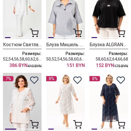
Костюм Светлана-Стиль 2025 белый
Блуза Мишель Шик 786-1 ниагара
Блузка ALGRANDA (Новелла Шарм) 4147-8
Размеры:
Размеры:
Размеры:
52,54,56,58,60,62,64,66,68
50,52,54,56,58,60,62,64,66,68
58,60,62,64,66,68
386 BYN
151 BYN
152 BYN
410 BYN
175 BYN
7%
8%
8%