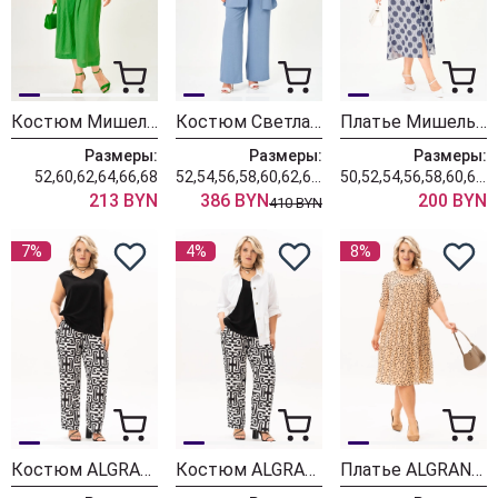
Костюм Мишель Шик 1451 весенняя зелень
Костюм Светлана-Стиль 2025 индиго
Платье Мишель Шик 993-3 крупный горох
Размеры:
Размеры:
Размеры:
52,60,62,64,66,68
52,54,56,58,60,62,64,66,68
50,52,54,56,58,60,62,64,66,68
213 BYN
386 BYN
200 BYN
410 BYN
7%
4%
8%
Костюм ALGRANDA (Новелла Шарм) 4130-2
Костюм ALGRANDA (Новелла Шарм) 4130
Платье ALGRANDA (Новелла Шарм) 4150