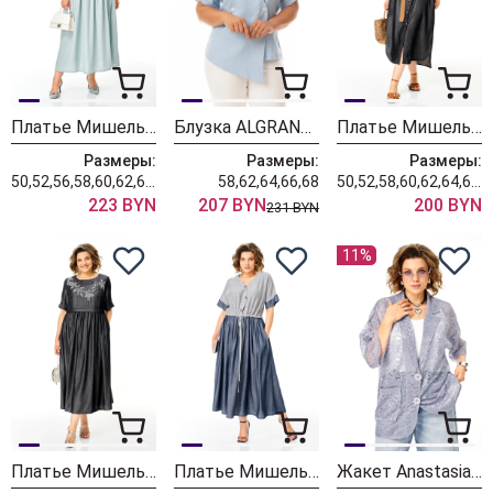
Платье Мишель Шик 2132-2 нежно-голубой
Блузка ALGRANDA (Новелла Шарм) 4159-8
Платье Мишель Шик 993-3 мокрый асфальт
Размеры:
Размеры:
Размеры:
50,52,56,58,60,62,64,66,68
58,62,64,66,68
50,52,58,60,62,64,66,68
223 BYN
207 BYN
200 BYN
231 BYN
11%
Платье Мишель Шик 2132-2 мокрый асфальт
Платье Мишель Шик 2181 легкий деним
Жакет Anastasia 1190 серого-голубой