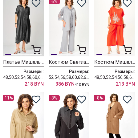
6%
Платье Мишель Шик 2198 ночной графит
Костюм Светлана-Стиль 2025 серый
Костюм Мишель Шик 1451 красный коралл
Размеры:
Размеры:
Размеры:
48,50,52,54,58,60,62,64,66,68
52,54,56,58,60,62,64,66,68
48,50,52,54,56,58,60,62,64,66,68
218 BYN
386 BYN
213 BYN
410 BYN
11%
8%
8%