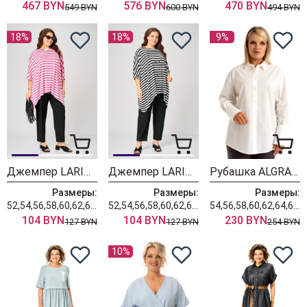
467 BYN
576 BYN
470 BYN
549 BYN
600 BYN
494 BYN
18%
18%
9%
Джемпер LARINI 212 розовый + белый
Джемпер LARINI 212 черный + белый
Рубашка ALGRANDA (Новелла Шарм) 4171-8
Размеры:
Размеры:
Размеры:
52,54,56,58,60,62,64,66,68,70
52,54,56,58,60,62,64,66,68,70
54,56,58,60,62,64,66,68,70
104 BYN
104 BYN
230 BYN
127 BYN
127 BYN
254 BYN
10%