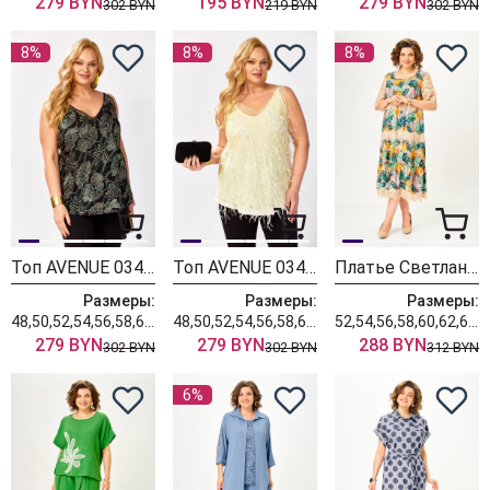
279 BYN
195 BYN
279 BYN
302 BYN
219 BYN
302 BYN
8%
8%
8%
Топ AVENUE 0349-3
Топ AVENUE 0349-2
Платье Светлана-Стиль 2045 листики
Размеры:
Размеры:
Размеры:
48,50,52,54,56,58,60,62,64,66,68,70,72
48,50,52,54,56,58,60,62,64,66,68,70,72
52,54,56,58,60,62,64,66,68,70
279 BYN
279 BYN
288 BYN
302 BYN
302 BYN
312 BYN
6%