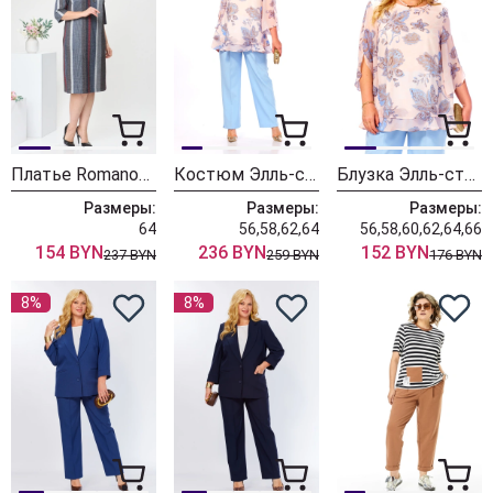
Платье Romanovich Style 1-2639 полоска
Костюм Элль-стиль 2213/21 голубой+бежевый
Блузка Элль-стиль 2213/21а бежево-голубой принт
Размеры:
Размеры:
Размеры:
64
56,58,62,64
56,58,60,62,64,66
154 BYN
236 BYN
152 BYN
237 BYN
259 BYN
176 BYN
8%
8%