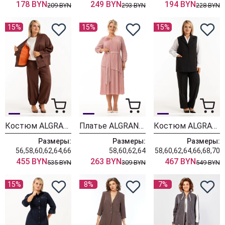
178 BYN
249 BYN
194 BYN
209 BYN
293 BYN
228 BYN
15%
15%
15%
Костюм ALGRANDA (Новелла Шарм) 4127-6
Платье ALGRANDA (Новелла Шарм) 4110-3
Костюм ALGRANDA (Новелла Шарм) 4181
Размеры:
Размеры:
Размеры:
56,58,60,62,64,66
58,60,62,64
58,60,62,64,66,68,70
455 BYN
263 BYN
467 BYN
535 BYN
309 BYN
549 BYN
15%
8%
7%