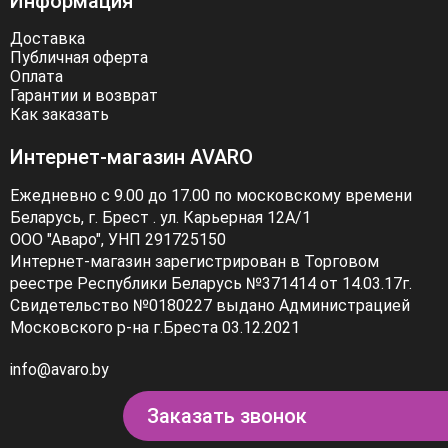
Информация
свою уникальность и стать звездой в любой ситуации.
Откройте для себя мир моды с Avaro и создайте свой
Доставка
неповторимый образ.
Публичная оферта
Оплата
Гарантии и возврат
Как заказать
Интернет-магазин AVARO
Ежедневно с 9.00 до 17.00 по московскому времени
Беларусь, г. Брест . ул. Карьерная 12А/1
ООО "Аваро", УНП 291725150
Интернет-магазин зарегистрирован в Торговом
реестре Республики Беларусь №371414 от 14.03.17г.
Свидетельство №0180227 выдано Администрацией
Московского р-на г.Бреста 03.12.2021
info@avaro.by
Заказать звонок