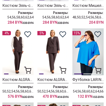
Костюм Элль-стиль 2222-5 джинс
Костюм Элль-стиль 2222-4 темно-синий
Костюм Мишель Шик 1452 медный + полоска
Размеры:
Размеры:
Размеры:
54,56,58,60,62,64
54,56,58,60,62,64
48,50,52,54,56,58,60,62,64
284 BYN
284 BYN
204 BYN
308 BYN
308 BYN
4%
5%
15%
Костюм ALGRANDA (Новелла Шарм) 4171
Костюм ALGRANDA (Новелла Шарм) 4175
Футболка LARINI 090 васильковый
Размеры:
Размеры:
Размеры:
50,52,54,56,58,60,62,64,66,68,70
50,52,54,56,58,60,62,64,66,68,70
54,56,58,60,62,64,66
576 BYN
470 BYN
132 BYN
600 BYN
494 BYN
155 BYN