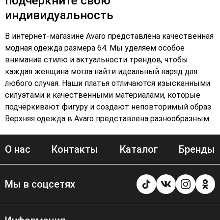
подчеркните свою
индивидуальность
В интернет-магазине Avaro представлена качественная
модная одежда размера 64. Мы уделяем особое
внимание стилю и актуальности трендов, чтобы
каждая женщина могла найти идеальный наряд для
любого случая. Наши платья отличаются изысканными
силуэтами и качественными материалами, которые
подчёркивают фигуру и создают неповторимый образ.
Верхняя одежда в Avaro представлена разнообразными
моделями — от классических пальто до стильных
курток. Вы сможете подобрать идеальный вариант для
О нас
Контакты
Каталог
Бренды
любой погоды и сезона. Кроме того, в нашем
ассортименте представлены аксессуары, которые
станут прекрасным дополнением к вашему образу.
Мы в соцсетях
Сумки, шарфы, перчатки и другие аксессуары помогут
вам выразить свою индивидуальность и стиль. Avaro —
это не просто одежда, это возможность подчеркнуть