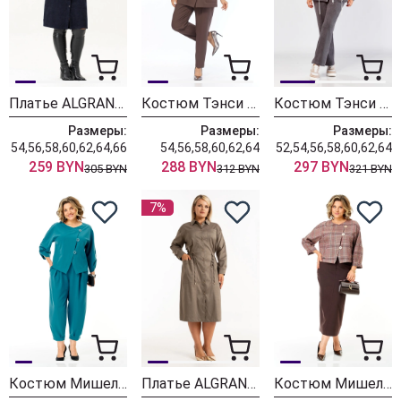
Платье ALGRANDA (Новелла Шарм) 4176
Костюм Тэнси 416 шоколадный + бежевый
Костюм Тэнси 415 серый + молоко
Размеры:
Размеры:
Размеры:
54,56,58,60,62,64,66
54,56,58,60,62,64
52,54,56,58,60,62,64
259 BYN
288 BYN
297 BYN
305 BYN
312 BYN
321 BYN
7%
Костюм Мишель Шик 1436-1 бирюза
Платье ALGRANDA (Новелла Шарм) 4179
Костюм Мишель Шик 1422-2 шотландка