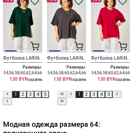
Футболка LARINI 089 нефть
Футболка LARINI 089 графит
Футболка LARINI 089 красный
Размеры:
Размеры:
Размеры:
54,56,58,60,62,64,66
54,56,58,60,62,64,66
54,56,58,60,62,64,66
130 BYN
130 BYN
130 BYN
153 BYN
153 BYN
153 BYN
1
2
3
4
5
1
2
3
4
5
Модная одежда размера 64: