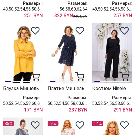
Размеры:
Размеры:
Размеры:
48,50,52,54,56,58,60,62,64
56,58,60,62,64
48,50,52,54,56,58,60,62,64
251 BYN
322 BYN
257 BYN
346 BYN
Блузка Мишель Шик 801 горчично-желтый
Платье Мишель Шик 2164-2 синий
Костюм Ninele 6070 темно-синий
Размеры:
Размеры:
Размеры:
50,52,54,56,58,60,62,64
50,52,54,56,58,60,62,64,66
50,52,54,56,58,60,62,64
171 BYN
237 BYN
291 BYN
35%
9%
14%