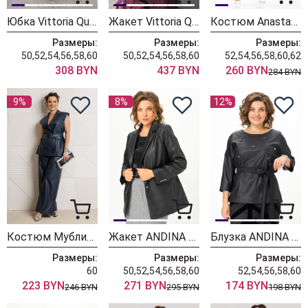
Юбка Vittoria Queen 29783 бордо градиент
Жакет Vittoria Queen 29773 бордо градиент
Костюм Anastasia 1343
Размеры:
Размеры:
Размеры:
50,52,54,56,58,60
50,52,54,56,58,60
52,54,56,58,60,62
308 BYN
437 BYN
260 BYN
284 BYN
9%
8%
12%
Костюм Мублиз 305 синий
Жакет ANDINA CITY 4019-25 черный
Блузка ANDINA CITY 5048-25 черный
Размеры:
Размеры:
Размеры:
60
50,52,54,56,58,60
52,54,56,58,60
223 BYN
271 BYN
174 BYN
246 BYN
295 BYN
198 BYN