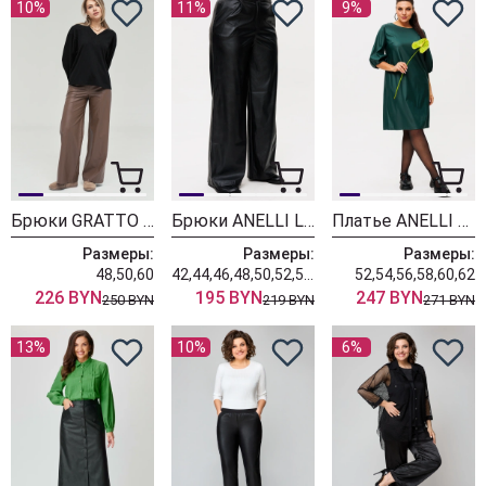
10%
11%
9%
Брюки GRATTO 3450
Брюки ANELLI LAUREL 1400.2 пантера
Платье ANELLI LAUREL 1434.2 платье река
Размеры:
Размеры:
Размеры:
48,50,60
42,44,46,48,50,52,54,56,58,60
52,54,56,58,60,62
226 BYN
195 BYN
247 BYN
250 BYN
219 BYN
271 BYN
13%
10%
6%