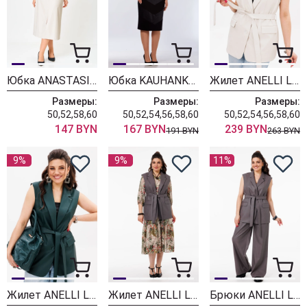
Юбка ANASTASIA MAK 1215 жемчужный
Юбка KAUHANKA 011 черный
Жилет ANELLI LAUREL 1502-1 звездно-белый
Размеры:
Размеры:
Размеры:
50,52,58,60
50,52,54,56,58,60
50,52,54,56,58,60
147 BYN
167 BYN
239 BYN
191 BYN
263 BYN
9%
9%
11%
Жилет ANELLI LAUREL 1502-1 яшмово-зеленый цвет
Жилет ANELLI LAUREL 1502-1 цвет акулы
Брюки ANELLI LAUREL 1400-2 цвет акулы