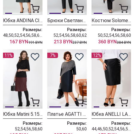
Юбка ANDINA CITY 1009 черный
Брюки Светлана-Стиль 1946
Костюм Solomea Lux 854А черный
Размеры:
Размеры:
Размеры:
48,50,52,54,56,58,60,62
52,54,56,58,60,62
50,52,54,56,58,60
167 BYN
213 BYN
360 BYN
191 BYN
237 BYN
384 BYN
11%
7%
12%
Юбка Matini 5.1547/1 бордо
Платье AGATTI 5263 черный с золотом
Юбка ANELLI LAUREL 1438 черны
Размеры:
Размеры:
Размеры:
52,54,56,58,60
50,60
44,46,50,52,54,56,58,60