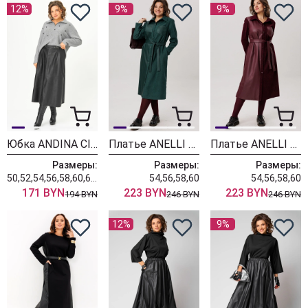
12%
9%
9%
Юбка ANDINA CITY 1022-25
Платье ANELLI LAUREL 1726 яблочный трайфл
Платье ANELLI LAUREL 1726 вишневый парфе
Размеры:
Размеры:
Размеры:
50,52,54,56,58,60,62,64
54,56,58,60
54,56,58,60
171 BYN
223 BYN
223 BYN
194 BYN
246 BYN
246 BYN
12%
9%