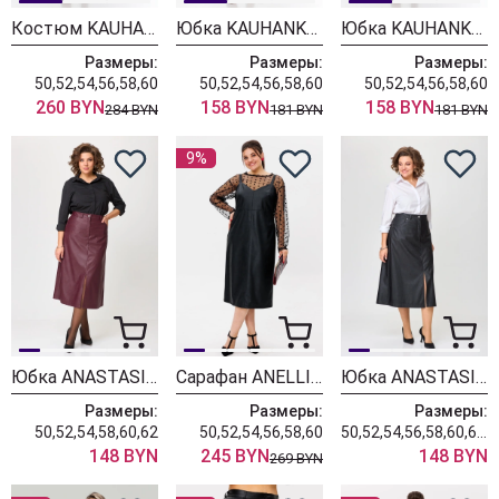
Костюм KAUHANKA 004 черный + молочный
Юбка KAUHANKA 001 коричневый
Юбка KAUHANKA 001
Размеры:
Размеры:
Размеры:
50,52,54,56,58,60
50,52,54,56,58,60
50,52,54,56,58,60
260 BYN
158 BYN
158 BYN
284 BYN
181 BYN
181 BYN
9%
Юбка ANASTASIA MAK 1215 винный
Сарафан ANELLI LAUREL 1497 готика
Юбка ANASTASIA MAK 1215 черный
Размеры:
Размеры:
Размеры:
50,52,54,58,60,62
50,52,54,56,58,60
50,52,54,56,58,60,62,64,66
148 BYN
245 BYN
148 BYN
269 BYN