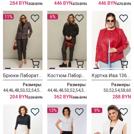
284 BYN
446 BYN
446 BYN
308 BYN
470 BYN
470 BYN
11%
6%
Брюки Лаборатория Моды М 20 коричневый
Костюм Лаборатория Моды К 106020
Куртка Ива 1366 красный
Размеры:
Размеры:
Размеры:
44,46,48,50,52,54,56,58,60
44,46,48,50,52,54,56,58,60
50,52,54,58,60
204 BYN
362 BYN
288 BYN
228 BYN
386 BYN
13%
9%