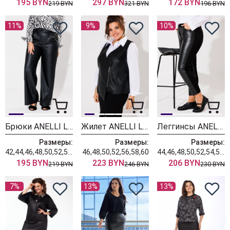
195 BYN
297 BYN
172 BYN
219 BYN
321 BYN
196 BYN
11%
9%
10%
Брюки ANELLI LAUREL 1400.2 черный
Жилет ANELLI LAUREL 1433 черный
Леггинсы ANELLI LAUREL 1436 черный
Размеры:
Размеры:
Размеры:
42,44,46,48,50,52,56,58,60
46,48,50,52,56,58,60
44,46,48,50,52,54,56,58,60,62
195 BYN
223 BYN
206 BYN
219 BYN
246 BYN
230 BYN
7%
13%
13%