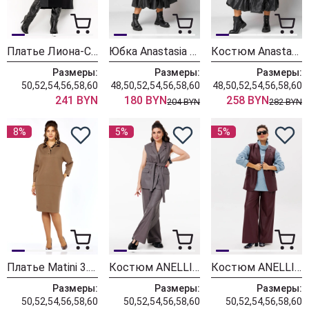
Платье Лиона-Стиль 961 черный
Юбка Anastasia 1281-1 черный
Костюм Anastasia 1283 черный
Размеры:
Размеры:
Размеры:
50,52,54,56,58,60
48,50,52,54,56,58,60
48,50,52,54,56,58,60
241 BYN
180 BYN
258 BYN
204 BYN
282 BYN
8%
5%
5%
Платье Matini 3.1668 капучино
Костюм ANELLI LAUREL 1501-1 цвет акулы
Костюм ANELLI LAUREL 1501-1 портвейн роял
Размеры:
Размеры:
Размеры:
50,52,54,56,58,60
50,52,54,56,58,60
50,52,54,56,58,60