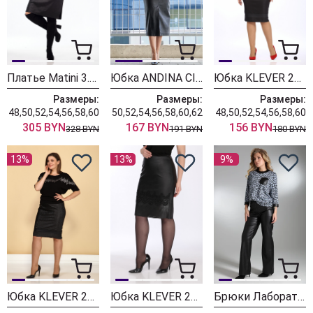
Платье Matini 3.1668 черный
Юбка ANDINA CITY 1003
Юбка KLEVER 299К черный ромбики
Размеры:
Размеры:
Размеры:
48,50,52,54,56,58,60
50,52,54,56,58,60,62
48,50,52,54,56,58,60
305 BYN
167 BYN
156 BYN
328 BYN
191 BYN
180 BYN
13%
13%
9%
Юбка KLEVER 299К черный,леопард
Юбка KLEVER 278/1 черный
Брюки Лаборатория Моды ЛК 3108 черный