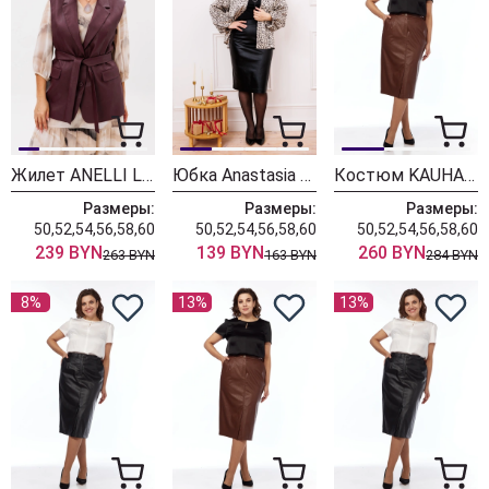
Жилет ANELLI LAUREL 1502-1 портвейна роял
Юбка Anastasia 1181-1 черный
Костюм KAUHANKA 004 коричневый + черный
Размеры:
Размеры:
Размеры:
50,52,54,56,58,60
50,52,54,56,58,60
50,52,54,56,58,60
239 BYN
139 BYN
260 BYN
263 BYN
163 BYN
284 BYN
8%
13%
13%