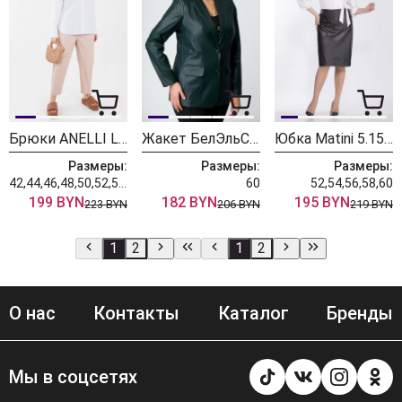
Брюки ANELLI LAUREL 1223 бежевые тона
Жакет БелЭльСтиль 203 экокожа зелень
Юбка Matini 5.1547 черный
Размеры:
Размеры:
Размеры:
42,44,46,48,50,52,54,56,58,60,62,64
60
52,54,56,58,60
199 BYN
182 BYN
195 BYN
223 BYN
206 BYN
219 BYN
1
2
1
2
О нас
Контакты
Каталог
Бренды
Мы в соцсетях