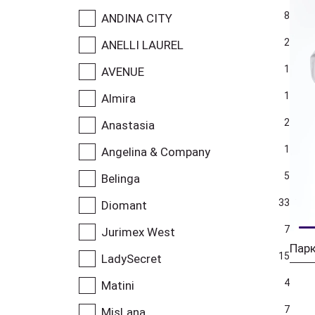
8
ANDINA CITY
2
ANELLI LAUREL
1
AVENUE
1
Almira
2
Anastasia
1
Angelina & Company
5
Belinga
33
Diomant
7
Jurimex West
Парк
15
LadySecret
4
Matini
7
MisLana