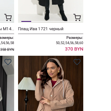
Жилет Лаборатория Моды М14 изумруд
Плащ Ива 1721 черный
азмеры:
Размеры:
,54,56,58
50,52,54,56,58,60
N
370 BYN
358 BYN