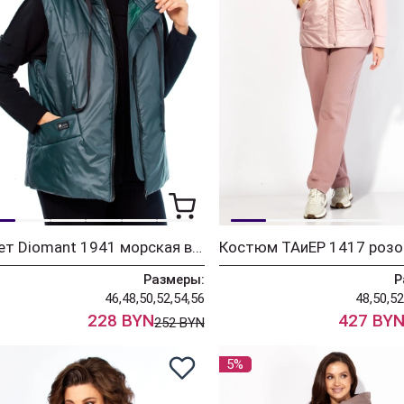
Жилет Diomant 1941 морская волна
Костюм ТАиЕР 1417 роз
Размеры:
Р
46,48,50,52,54,56
48,50,52
228 BYN
427 BY
252 BYN
5%