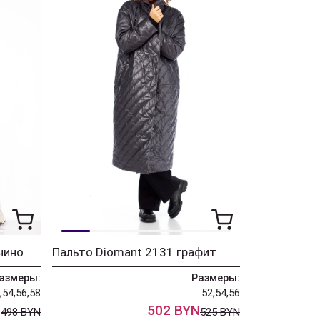
чино
Пальто Diomant 2131 графит
азмеры:
Размеры:
,54,56,58
52,54,56
N
502 BYN
498 BYN
525 BYN