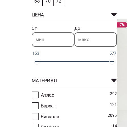
68
70
72
ЦЕНА
7%
От
До
153
577
МАТЕРИАЛ
392
Атлас
121
Бархат
2095
Вискоза
14