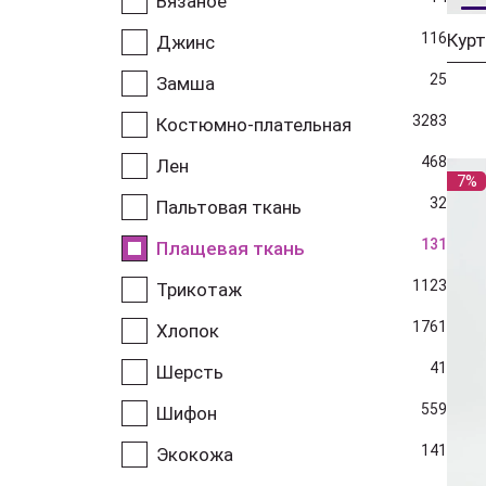
Вязаное
116
Курт
Джинс
25
Замша
3283
Костюмно-плательная
468
Лен
7%
32
Пальтовая ткань
131
Плащевая ткань
1123
Трикотаж
1761
Хлопок
41
Шерсть
559
Шифон
141
Экокожа