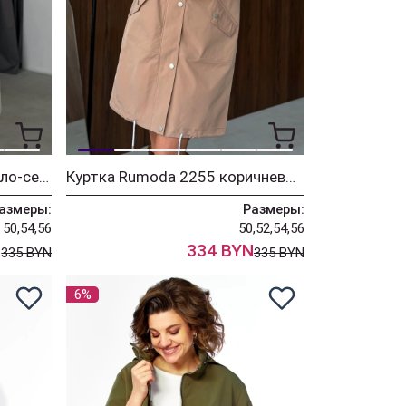
Куртка Rumoda 2255 светло-серый
Куртка Rumoda 2255 коричневый
азмеры:
Размеры:
50,54,56
50,52,54,56
N
334 BYN
335 BYN
335 BYN
6%