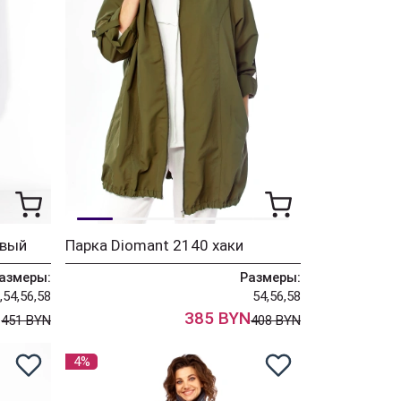
овый
Парка Diomant 2140 хаки
азмеры:
Размеры:
,54,56,58
54,56,58
N
385 BYN
451 BYN
408 BYN
4%