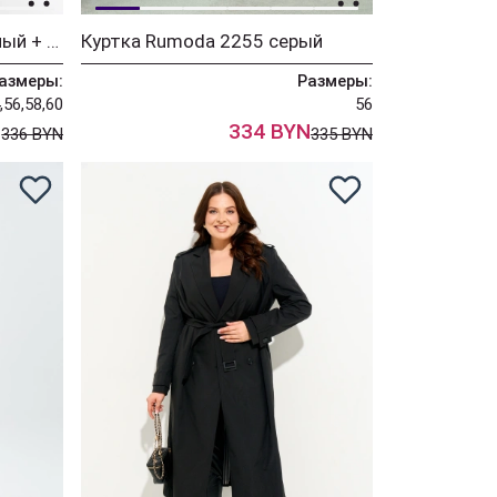
Куртка Diomant 1928 черный + зеленый
Куртка Rumoda 2255 серый
азмеры:
Размеры:
,56,58,60
56
N
334 BYN
336 BYN
335 BYN