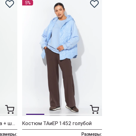
5%
Костюм ТАиЕР 1452 пудра + шоколад
Костюм ТАиЕР 1452 голубой
азмеры:
Размеры: