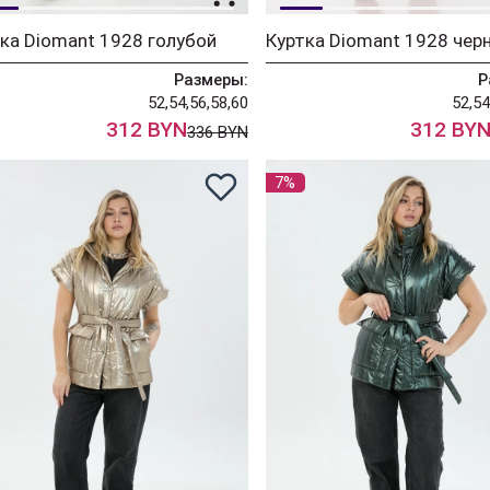
ка Diomant 1928 голубой
Размеры:
Р
52,54,56,58,60
52,54
312 BYN
312 BY
336 BYN
7%