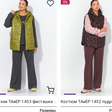
5%
Костюм ТАиЕР 1453 фисташка + графит
Размеры:
Р