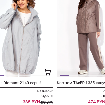
а Diomant 2140 серый
Костюм ТАиЕР 1335 капу
Размеры:
Р
54,56,58
50
385 BYN
474 BY
408 BYN