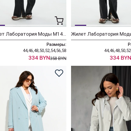
Жилет Лаборатория Моды М14 золото
Размеры:
Р
44,46,48,50,52,54,56,58
44,46,48,50,52
334 BYN
334 BY
358 BYN