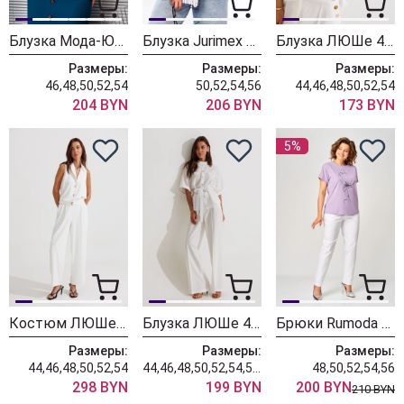
Блузка Мода-Юрс 26-2467bl молочный
Блузка Jurimex West 3487
Блузка ЛЮШе 4401 молочный
Размеры:
Размеры:
Размеры:
46,48,50,52,54
50,52,54,56
44,46,48,50,52,54
204 BYN
206 BYN
173 BYN
5%
Костюм ЛЮШе 4403 молочный
Блузка ЛЮШе 4422 молочный
Брюки Rumoda 2296 белый
Размеры:
Размеры:
Размеры:
44,46,48,50,52,54
44,46,48,50,52,54,56,58,60
48,50,52,54,56
298 BYN
199 BYN
200 BYN
210 BYN