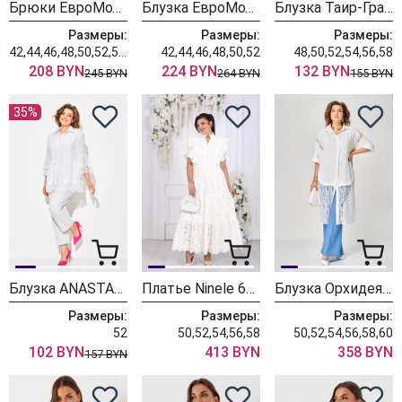
Брюки ЕвроМода 765 молочный
Блузка ЕвроМода 759 молочный
Блузка Таир-Гранд 62422 белый
Размеры:
Размеры:
Размеры:
42,44,46,48,50,52,54,56
42,44,46,48,50,52
48,50,52,54,56,58
208 BYN
224 BYN
132 BYN
245 BYN
264 BYN
155 BYN
35%
Блузка ANASTASIA MAK 1325 белый
Платье Ninele 6131 молочный
Блузка ОрхидеяЛюкс 1708
Размеры:
Размеры:
Размеры:
52
50,52,54,56,58
50,52,54,56,58,60
102 BYN
413 BYN
358 BYN
157 BYN