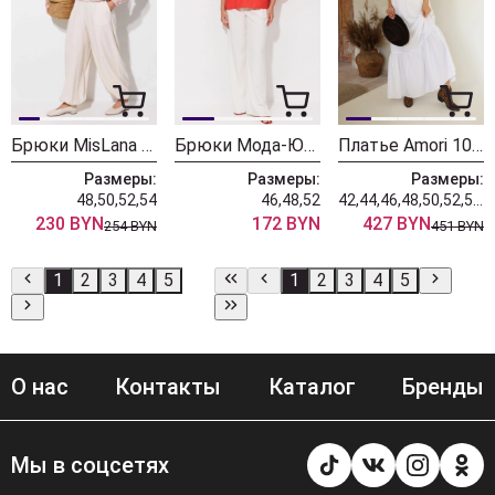
Брюки MisLana 1311бр молочный
Брюки Мода-Юрс 2908BR молочный
Платье Amori 1002 белый
Размеры:
Размеры:
Размеры:
48,50,52,54
46,48,52
42,44,46,48,50,52,54,56
230 BYN
172 BYN
427 BYN
254 BYN
451 BYN
1
2
3
4
5
1
2
3
4
5
О нас
Контакты
Каталог
Бренды
Мы в соцсетях