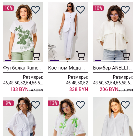
10%
10%
Футболка Rumoda 2259 зеленый + белый
Костюм Мода-Юрс 2911 мелкая полоска
Бомбер ANELLI LAUREL 1845 альбинос
Размеры:
Размеры:
Размеры:
46,48,50,52,54,56,58,60,62
46,48,50,52
48,50,52,54,56,58,60,62
133 BYN
338 BYN
206 BYN
147 BYN
230 BYN
9%
13%