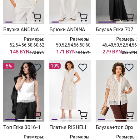
Блузка ANDINA CITY 3022-26 белый
Брюки ANDINA CITY 2036-26 белый
Блузка Erika 7076-1 белый
Размеры:
Размеры:
Размеры:
52,54,56,58,60,62
50,52,54,56,58,60
46,48,50,52,54,56
148 BYN
171 BYN
279 BYN
172 BYN
194 BYN
283 BYN
5%
10%
Топ Erika 3016-1 белый
Платье RISHELIE 995-1 молочно-белый
Блузка+топ ОрхидеяЛюкс 1709
Размеры:
Размеры:
Размеры: