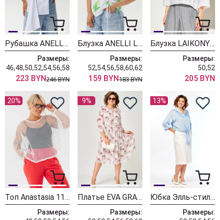
Рубашка ANELLI LAUREL 1862 белоснежный бант
Блузка ANELLI LAUREL 1884 гинкого билоба
Блузка LAIKONY L-864 белый
Размеры:
Размеры:
Размеры:
46,48,50,52,54,56,58
52,54,56,58,60,62
50,52
223 BYN
159 BYN
205 BYN
246 BYN
183 BYN
20%
9%
13%
Топ Anastasia 1119.2 белая
Платье EVA GRANT 7281Е белый + цветочный принт
Юбка Элль-стиль 2490 белый
Размеры:
Размеры:
Размеры: