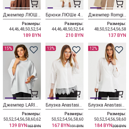
Джемпер ЛЮШе 4438 молоко
Брюки ЛЮШе 4436 молоко
Джемпер Romgil РВ0260-ХЛ2 белый
Размеры:
Размеры:
Размеры:
44,46,48,50,52,54
44,46,48,50,52,54
48,50,52,54,56,58
189 BYN
210 BYN
137 BYN
15%
13%
12%
Джемпер LARINI 4100 белый
Блузка Anastasia 1381 белый
Блузка Anastasia 1342 белый
Размеры:
Размеры:
Размеры:
50,52,54,56,58,60,62
50,52,54,56,58,60
50,52,54,56,58,60
139 BYN
167 BYN
184 BYN
163 BYN
191 BYN
208 BYN