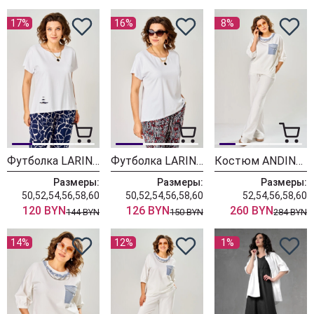
17%
16%
8%
Футболка LARINI 8002 белый
Футболка LARINI 8001 белый
Костюм ANDINA CITY 9095-26 белый
Размеры:
Размеры:
Размеры:
50,52,54,56,58,60
50,52,54,56,58,60
52,54,56,58,60
120 BYN
126 BYN
260 BYN
144 BYN
150 BYN
284 BYN
14%
12%
1%