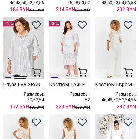
46,48,50,52,54,56
46,48,50,52
48,50,52,54,56,58
186 BYN
214 BYN
302 BYN
196 BYN
238 BYN
12%
35%
Блуза EVA GRANT 7182-1 белый+полоска
Костюм ТАиЕР 1374 дизайн
Костюм ЕвроМода 757 молочный + молочный
Размеры:
Размеры:
Размеры:
50,52,54
52
46,48,50,52,54,56
172 BYN
220 BYN
392 BYN
195 BYN
339 BYN