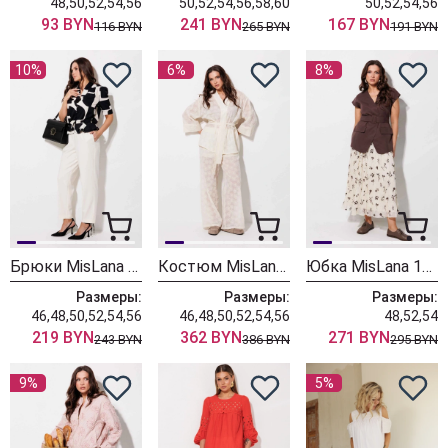
48,50,52,54,56
50,52,54,56,58,60
50,52,54,56
93 BYN
241 BYN
167 BYN
116 BYN
265 BYN
191 BYN
10%
6%
8%
Брюки MisLana 999бр молочный
Костюм MisLana 1313 молочный
Юбка MisLana 1327юб
Размеры:
Размеры:
Размеры:
46,48,50,52,54,56
46,48,50,52,54,56
48,52,54
219 BYN
362 BYN
271 BYN
243 BYN
386 BYN
295 BYN
9%
5%