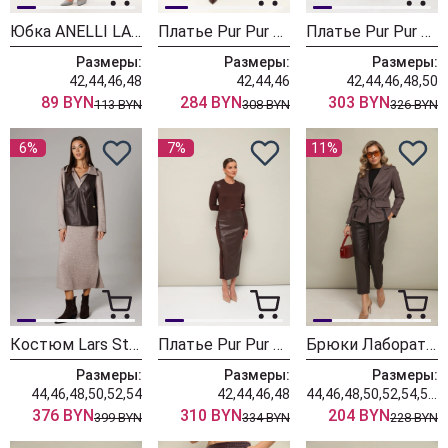
Юбка ANELLI LAUREL 1817 капучино
Платье Pur Pur 11-434
Платье Pur Pur 11-428
Размеры:
Размеры:
Размеры:
42,44,46,48
42,44,46
42,44,46,48,50
89 BYN
284 BYN
303 BYN
113 BYN
308 BYN
326 BYN
6%
7%
11%
Костюм Lars Style 1175
Платье Pur Pur 11-337-1
Брюки Лаборатория Моды М 20 коричневый
Размеры:
Размеры:
Размеры:
44,46,48,50,52,54
42,44,46,48
44,46,48,50,52,54,56,58,60
376 BYN
310 BYN
204 BYN
399 BYN
334 BYN
228 BYN