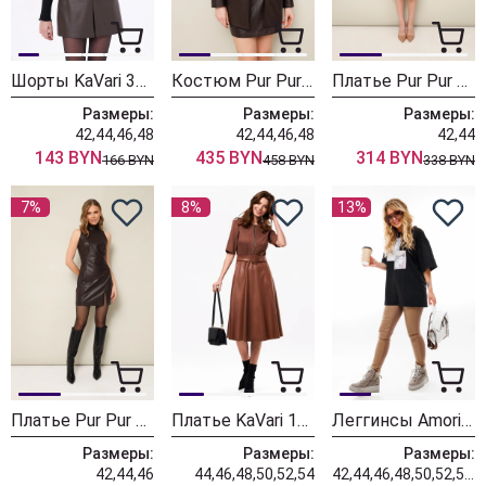
Шорты KaVari 3011.2 коричневый
Костюм Pur Pur 11-326/2
Платье Pur Pur 11-343/1
Размеры:
Размеры:
Размеры:
42,44,46,48
42,44,46,48
42,44
143 BYN
435 BYN
314 BYN
166 BYN
458 BYN
338 BYN
7%
8%
13%
Платье Pur Pur 11-341/1
Платье KaVari 1070.1 коричневый
Леггинсы Amori 5184 капучино
Размеры:
Размеры:
Размеры:
42,44,46
44,46,48,50,52,54
42,44,46,48,50,52,54,56,58