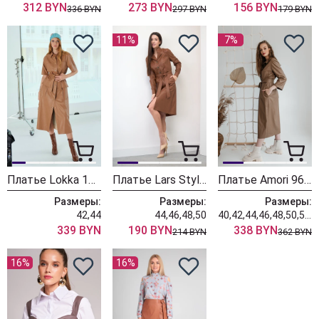
312 BYN
273 BYN
156 BYN
336 BYN
297 BYN
179 BYN
11%
7%
Платье Lokka 1117 кэмел
Платье Lars Style 641/1
Платье Amori 9606-3 кофе
Размеры:
Размеры:
Размеры:
42,44
44,46,48,50
40,42,44,46,48,50,52,54,56,58
339 BYN
190 BYN
338 BYN
214 BYN
362 BYN
16%
16%