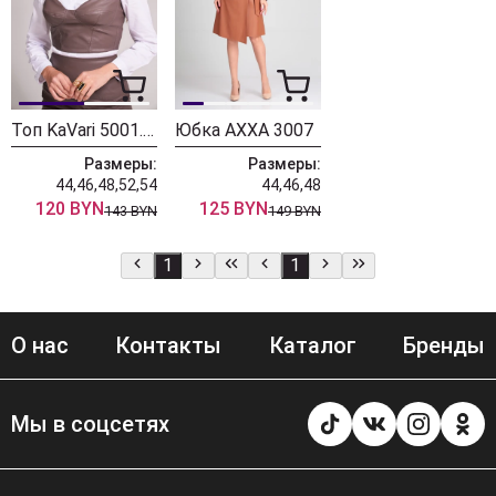
Топ KaVari 5001.3 капучино
Юбка AXXA 3007
Размеры:
Размеры:
44,46,48,52,54
44,46,48
120 BYN
125 BYN
143 BYN
149 BYN
1
1
О нас
Контакты
Каталог
Бренды
Мы в соцсетях