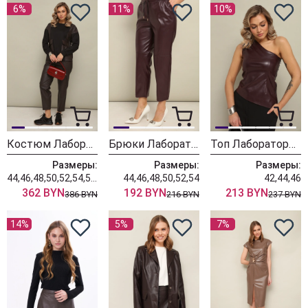
6%
11%
10%
Костюм Лаборатория Моды К 106020
Брюки Лаборатория Моды М 20 бордо
Топ Лаборатория Моды М 401
Размеры:
Размеры:
Размеры:
44,46,48,50,52,54,56,58,60
44,46,48,50,52,54
42,44,46
362 BYN
192 BYN
213 BYN
386 BYN
216 BYN
237 BYN
14%
5%
7%