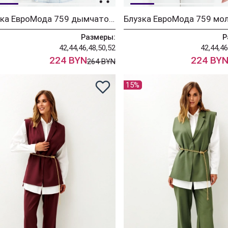
Блузка ЕвроМода 759 дымчато-голубой
Блузка ЕвроМода 759 мо
Размеры:
Р
42,44,46,48,50,52
42,44,46
224 BYN
224 BY
264 BYN
15%