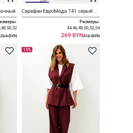
лочный
Сарафан ЕвроМода 741 серый + розовая полоска
азмеры:
Размеры:
,48,50,52
44,46,48,50,52,54
N
269 BYN
264 BYN
316 BYN
15%