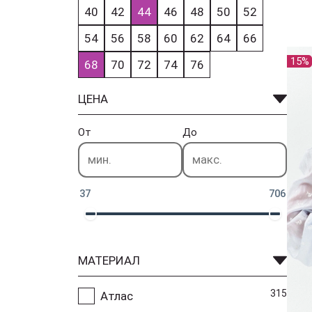
40
42
44
46
48
50
52
54
56
58
60
62
64
66
15%
68
70
72
74
76
ЦЕНА
От
До
37
706
МАТЕРИАЛ
315
Атлас