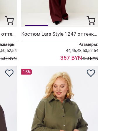
Костюм Lars Style 1246/1 оттенки хвои+молочного
Костюм Lars Style 1247 оттенки бордо
азмеры:
Размеры:
,50,52,54
44,46,48,50,52,54
N
357 BYN
507 BYN
420 BYN
15%