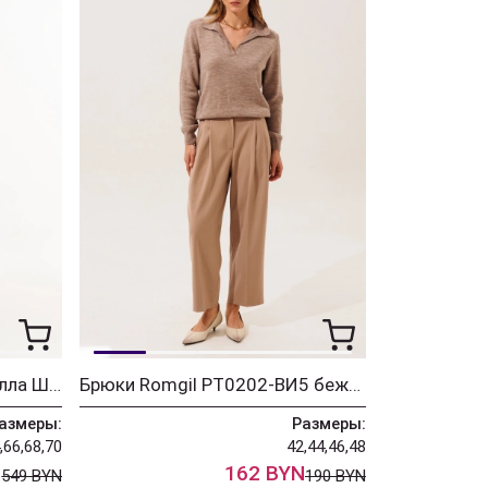
Костюм ALGRANDA (Новелла Шарм) 4181
Брюки Romgil РТ0202-ВИ5 бежевый
азмеры:
Размеры:
,66,68,70
42,44,46,48
N
162 BYN
549 BYN
190 BYN