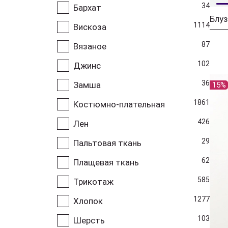
34
Бархат
1114
Вискоза
87
Вязаное
102
Джинс
36
Замша
15%
1861
Костюмно-плательная
426
Лен
29
Пальтовая ткань
62
Плащевая ткань
585
Трикотаж
1277
Хлопок
103
Шерсть