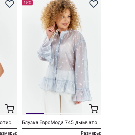
15%
Блузка ЕвроМода 754 золотисто-бежевый
Блузка ЕвроМода 745 дымчато-голубой
азмеры:
Размеры: