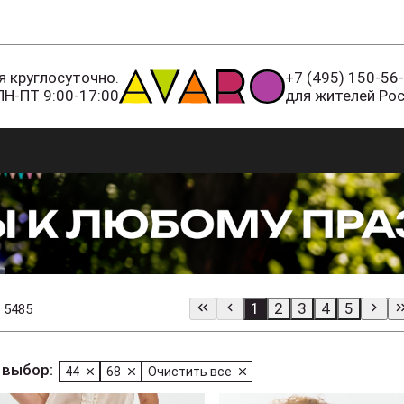
 круглосуточно.
+7 (495) 150-56
ПН-ПТ 9:00-17:00
для жителей Ро
1
2
3
4
5
 5485
 выбор:
44
68
Очистить все