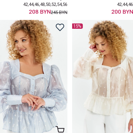
42,44,46,48,50,52,54,56
42,44,46
208 BYN
200 BY
245 BYN
15%