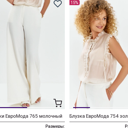
15%
ки ЕвроМода 765 молочный
Размеры:
Р