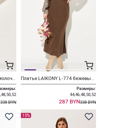
Платье LAIKONY L-774-1 молочный
Платье LAIKONY L-774 бежевый+шоколад
азмеры:
Размеры:
,48,50,52
44,46,48,50,52
N
287 BYN
338 BYN
338 BYN
15%