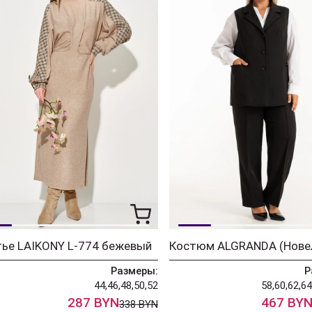
тье LAIKONY L-774 бежевый
Размеры:
Р
44,46,48,50,52
58,60,62,64
287 BYN
467 BY
338 BYN