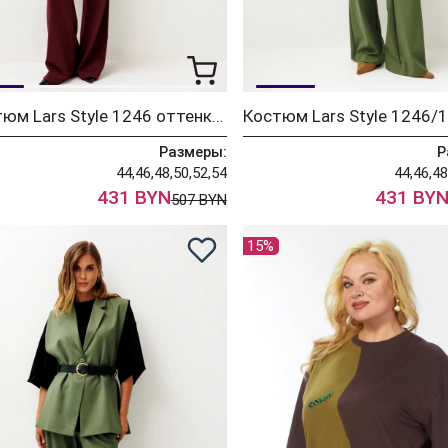
Костюм Lars Style 1246 оттенки бордо+молочного
Размеры:
Р
44,46,48,50,52,54
44,46,48
431 BYN
431 BY
507 BYN
15%