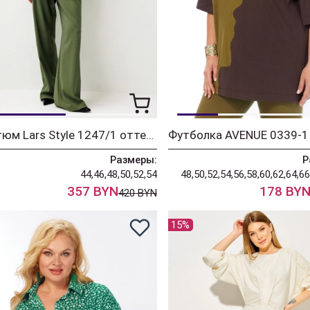
Костюм Lars Style 1247/1 оттенки хвои
Футболка AVENUE 0339-1
Размеры:
Р
44,46,48,50,52,54
48,50,52,54,56,58,60,62,64,66
357 BYN
178 BY
420 BYN
15%