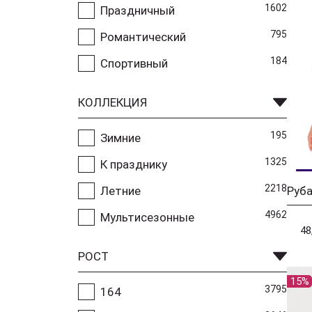
1602
Праздничный
795
Романтический
184
Спортивный
КОЛЛЕКЦИЯ
195
Зимние
1325
К празднику
2218
Летние
Руб
4962
Мультисезонные
48
РОСТ
15%
3795
164