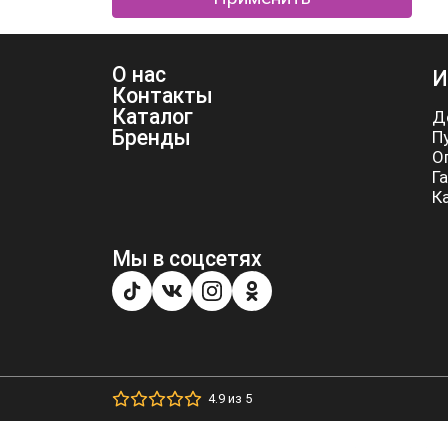
О нас
И
Контакты
Каталог
Д
Бренды
П
О
Г
К
Мы в соцсетях
4.9 из 5