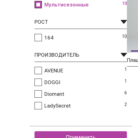
10
Мультисезонные
РОСТ
10
164
ПРОИЗВОДИТЕЛЬ
Пла
1
AVENUE
1
DOGGI
6
Diomant
2
LadySecret
Применить