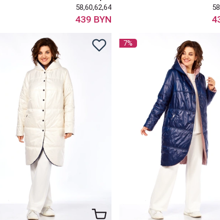
58,60,62,64
58
439 BYN
4
7%