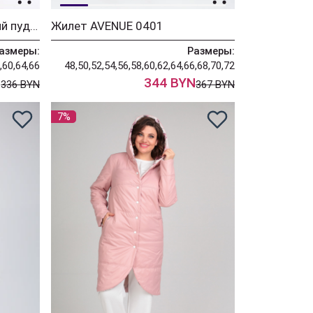
Куртка Diomant 1928 синий пудра
Жилет AVENUE 0401
азмеры:
Размеры:
,60,64,66
48,50,52,54,56,58,60,62,64,66,68,70,72
N
344 BYN
336 BYN
367 BYN
7%