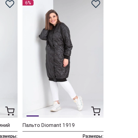
6%
иний
Пальто Diomant 1919
азмеры:
Размеры: