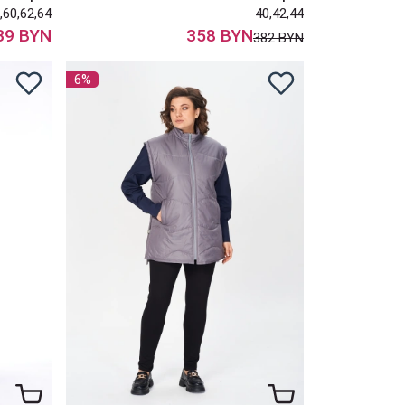
,60,62,64
40,42,44
39 BYN
358 BYN
382 BYN
6%