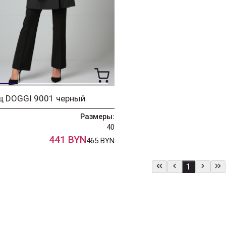
щ DOGGI 9001 черный
Размеры:
40
441 BYN
465 BYN
1