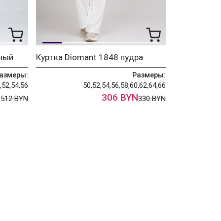
ный
Куртка Diomant 1848 пудра
азмеры:
Размеры:
,52,54,56
50,52,54,56,58,60,62,64,66
N
306 BYN
512 BYN
330 BYN