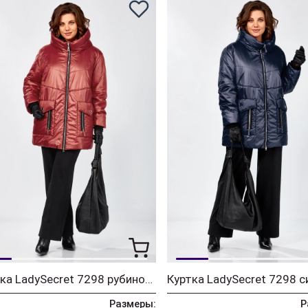
Куртка LadySecret 7298 рубиновый
Куртка LadySecret 7298 с
Размеры:
Р