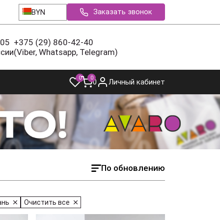
Заказать звонок
BYN
-05
+375 (29) 860-42-40
ссии
(Viber, Whatsapp, Telegram)
0
0
0
Личный кабинет
По обновлению
ань
Очистить все